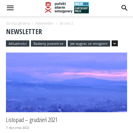
Strona główna
Newsletter
Strona 2
NEWSLETTER
Aktualności
Badamy powietrze
Jak wygrac ze smogiem
Listopad – grudzień 2021
7 stycznia 2022