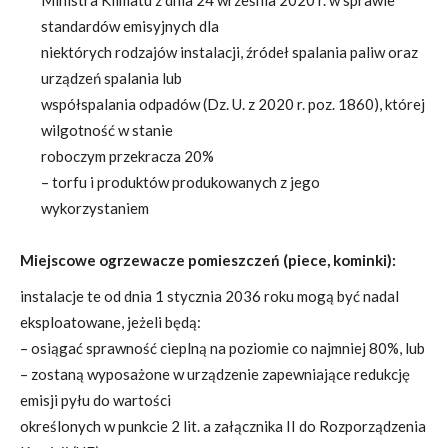
Ministra Klimatu z dnia 24 września 2020 r. w sprawie
standardów emisyjnych dla
niektórych rodzajów instalacji, źródeł spalania paliw oraz
urządzeń spalania lub
współspalania odpadów (Dz. U. z 2020 r. poz. 1860), której
wilgotność w stanie
roboczym przekracza 20%
–
torfu i produktów produkowanych z jego
wykorzystaniem
Miejscowe ogrzewacze pomieszczeń (piece, kominki):
instalacje te od dnia 1 stycznia 2036 roku mogą być nadal
eksploatowane, jeżeli będą:
– osiągać sprawność cieplną na poziomie co najmniej 80%, lub
– zostaną wyposażone w urządzenie zapewniające redukcję
emisji pyłu do wartości
określonych w punkcie 2 lit. a załącznika II do Rozporządzenia