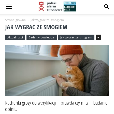
Strona główna
Jak wygrac ze smogiem
JAK WYGRAC ZE SMOGIEM
Aktualności
Badamy powietrze
Jak wygrac ze smogiem
Rachunki grozy do weryfikacji – prawda czy mit? – badanie
opinii...