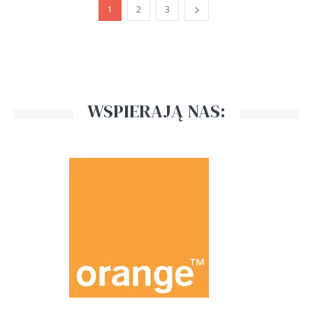
1
2
3
WSPIERAJĄ NAS: