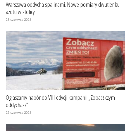
Warszawa oddycha spalinami. Nowe pomiary dwutlenku
azotu w stolicy
25 czerwca 2026
Ogłaszamy nabór do VIII edycji kampanii „Zobacz czym
oddychasz”
22 czerwca 2026