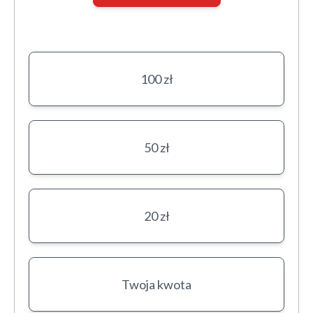
100
zł
50
zł
20
zł
Twoja kwota