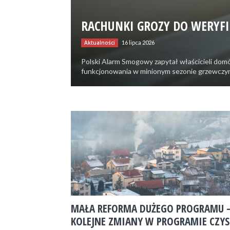
Razem
RACHUNKI GROZY DO WERYFIK
Aktualności
16 lipca 2026
o
Polski Alarm Smogowy zapytał właścicieli do
funkcjonowania w minionym sezonie grzewczym.
czyste
powietrze
MAŁA REFORMA DUŻEGO PROGRAMU 
KOLEJNE ZMIANY W PROGRAMIE CZYS