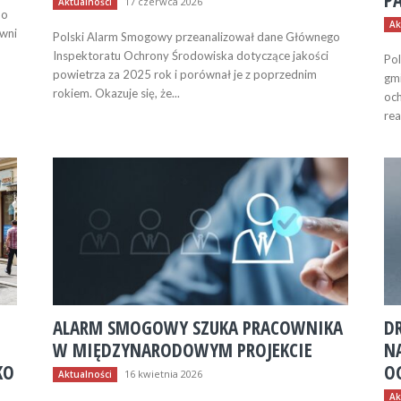
P
17 czerwca 2026
Aktualności
do
Ak
Polski Alarm Smogowy przeanalizował dane Głównego
Inspektoratu Ochrony Środowiska dotyczące jakości
Pol
powietrza za 2025 rok i porównał je z poprzednim
gm
rokiem. Okazuje się, że...
och
rea
ALARM SMOGOWY SZUKA PRACOWNIKA
DR
W MIĘDZYNARODOWYM PROJEKCIE
N
KO
O
16 kwietnia 2026
Aktualności
Ak