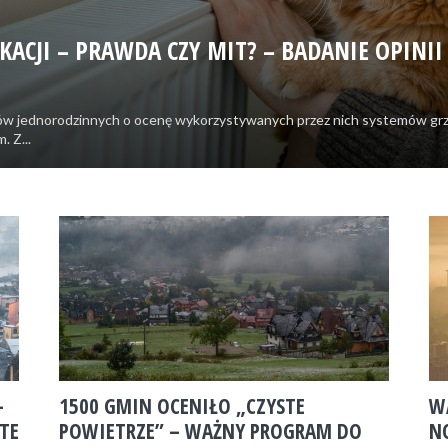
ACJI – PRAWDA CZY MIT? – BADANIE OPINI
mów jednorodzinnych o ocenę wykorzystywanych przez nich systemów gr
 Z...
–
1500 GMIN OCENIŁO „CZYSTE
W
TE
POWIETRZE” – WAŻNY PROGRAM DO
N