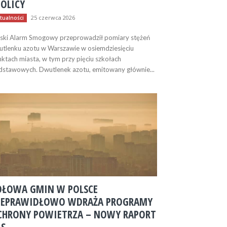
TOLICY
25 czerwca 2026
tualności
ski Alarm Smogowy przeprowadził pomiary stężeń
tlenku azotu w Warszawie w osiemdziesięciu
ktach miasta, w tym przy pięciu szkołach
stawowych. Dwutlenek azotu, emitowany głównie...
OŁOWA GMIN W POLSCE
IEPRAWIDŁOWO WDRAŻA PROGRAMY
CHRONY POWIETRZA – NOWY RAPORT