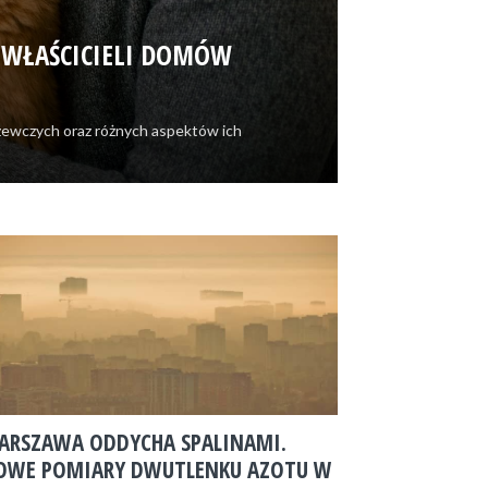
I WŁAŚCICIELI DOMÓW
zewczych oraz różnych aspektów ich
ARSZAWA ODDYCHA SPALINAMI.
OWE POMIARY DWUTLENKU AZOTU W