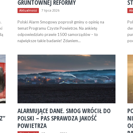
GRUNTOWNEJ REFORMY
S
7 lipca 2026
Aktualności
Ak
.
Polski Alarm Smogowy poprosił gminy o opinię na
Pol
ki
temat Programu Czyste Powietrze. Na ankietę
dwu
dą
odpowiedziało prawie 1500 samorządów – to
pun
największe takie badanie! Zdaniem...
pod
ALARMUJĄCE DANE. SMOG WRÓCIŁ DO
P
Z”
POLSKI – PAS SPRAWDZA JAKOŚĆ
N
POWIETRZA
O