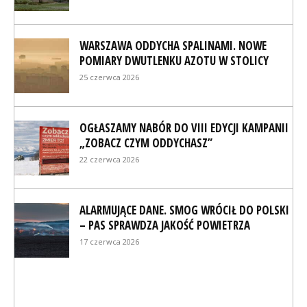
WARSZAWA ODDYCHA SPALINAMI. NOWE
POMIARY DWUTLENKU AZOTU W STOLICY
25 czerwca 2026
OGŁASZAMY NABÓR DO VIII EDYCJI KAMPANII
„ZOBACZ CZYM ODDYCHASZ”
22 czerwca 2026
ALARMUJĄCE DANE. SMOG WRÓCIŁ DO POLSKI
– PAS SPRAWDZA JAKOŚĆ POWIETRZA
17 czerwca 2026