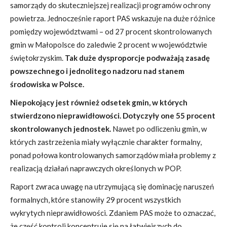
samorządy do skuteczniejszej realizacji programów ochrony
powietrza. Jednocześnie raport PAS wskazuje na duże różnice
pomiędzy województwami – od 27 procent skontrolowanych
gmin w Małopolsce do zaledwie 2 procent w województwie
świętokrzyskim.
Tak duże dysproporcje podważają zasadę
powszechnego i jednolitego nadzoru nad stanem
środowiska w Polsce.
Niepokojący jest również odsetek gmin, w których
stwierdzono nieprawidłowości. Dotyczyły one 55 procent
skontrolowanych jednostek.
Nawet po odliczeniu gmin, w
których zastrzeżenia miały wyłącznie charakter formalny,
ponad połowa kontrolowanych samorządów miała problemy z
realizacją działań naprawczych określonych w POP.
Raport zwraca uwagę na utrzymującą się dominację naruszeń
formalnych, które stanowiły 29 procent wszystkich
wykrytych nieprawidłowości. Zdaniem PAS może to oznaczać,
że część kontroli koncentruje się na łatwiejszych do