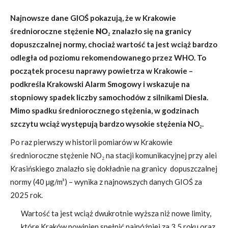
Najnowsze dane GIOŚ pokazują, że w Krakowie
średnioroczne stężenie
NO₂
znalazło się na granicy
dopuszczalnej normy, chociaż wartość ta jest wciąż bardzo
odległa od poziomu rekomendowanego przez WHO. To
początek procesu naprawy powietrza w Krakowie –
podkreśla Krakowski Alarm Smogowy i wskazuje na
stopniowy spadek liczby samochodów z silnikami Diesla.
Mimo spadku średniorocznego stężenia, w godzinach
szczytu wciąż występują bardzo wysokie stężenia NO₂.
Po raz pierwszy w historii pomiarów w Krakowie
średnioroczne stężenie NO₂ na stacji komunikacyjnej przy alei
Krasińskiego znalazło się dokładnie na granicy dopuszczalnej
normy (40 µg/m³) – wynika z najnowszych danych GIOŚ za
2025 rok.
Wartość ta jest wciąż dwukrotnie wyższa niż nowe limity,
które Kraków powinien spełnić najpóźniej za 3,5 roku oraz