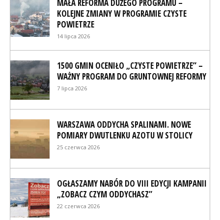
MAŁA REFORMA DUŻEGO PROGRAMU –
KOLEJNE ZMIANY W PROGRAMIE CZYSTE
POWIETRZE
14 lipca 2026
1500 GMIN OCENIŁO „CZYSTE POWIETRZE” –
WAŻNY PROGRAM DO GRUNTOWNEJ REFORMY
7 lipca 2026
WARSZAWA ODDYCHA SPALINAMI. NOWE
POMIARY DWUTLENKU AZOTU W STOLICY
25 czerwca 2026
OGŁASZAMY NABÓR DO VIII EDYCJI KAMPANII
„ZOBACZ CZYM ODDYCHASZ”
22 czerwca 2026