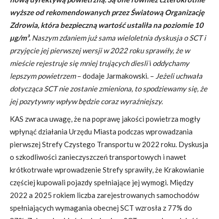
wyższe od rekomendowanych przez Światową Organizację
Zdrowia, która bezpieczną wartość ustaliła na poziomie 10
µg/m³.
Naszym zdaniem już sama wieloletnia dyskusja o SCT i
przyjęcie jej pierwszej wersji w 2022 roku sprawiły, że w
mieście rejestruje się mniej trujących diesli
i
oddychamy
lepszym powietrzem
– dodaje Jarmakowski. –
Jeżeli uchwała
dotycząca SCT nie zostanie zmieniona, to spodziewamy się, że
jej pozytywny wpływ będzie coraz wyraźniejszy.
KAS zwraca uwagę, że na poprawę jakości powietrza mogły
wpłynąć działania Urzędu Miasta podczas wprowadzania
pierwszej Strefy Czystego Transportu w 2022 roku. Dyskusja
o szkodliwości zanieczyszczeń transportowych i nawet
krótkotrwałe wprowadzenie Strefy sprawiły, że Krakowianie
częściej kupowali pojazdy spełniające jej wymogi. Między
2022 a 2025 rokiem liczba zarejestrowanych samochodów
spełniających wymagania obecnej SCT wzrosła z 77% do