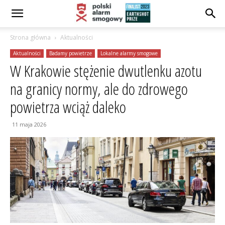
Strona główna
Aktualności
Aktualności
Badamy powietrze
Lokalne alarmy smogowe
W Krakowie stężenie dwutlenku azotu
na granicy normy, ale do zdrowego
powietrza wciąż daleko
11 maja 2026