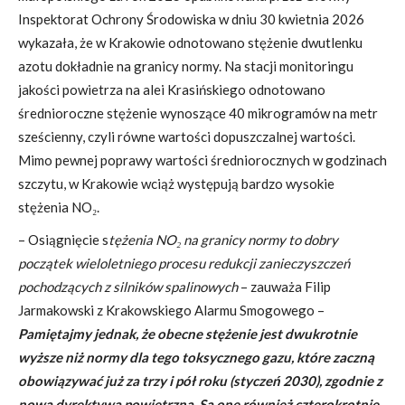
Inspektorat Ochrony Środowiska w dniu 30 kwietnia 2026
wykazała, że w Krakowie odnotowano stężenie dwutlenku
azotu dokładnie na granicy normy. Na stacji monitoringu
jakości powietrza na alei Krasińskiego odnotowano
średnioroczne stężenie wynoszące 40 mikrogramów na metr
sześcienny, czyli równe wartości dopuszczalnej wartości.
Mimo pewnej poprawy wartości średniorocznych w godzinach
szczytu, w Krakowie wciąż występują bardzo wysokie
stężenia NO₂.
– Osiągnięcie s
tężenia NO₂ na granicy normy to dobry
początek wieloletniego procesu redukcji zanieczyszczeń
pochodzących z silników spalinowych
– zauważa Filip
Jarmakowski z Krakowskiego Alarmu Smogowego –
Pamiętajmy jednak, że obecne stężenie jest dwukrotnie
wyższe niż normy dla tego toksycznego gazu, które zaczną
obowiązywać już za trzy i pół roku (styczeń 2030), zgodnie z
nową dyrektywą powietrzną. Są one również czterokrotnie