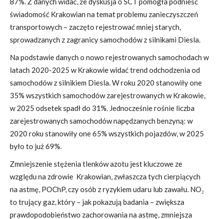
87%. Z danych widać, że dyskusja o SCT pomogła podnieść
świadomość Krakowian na temat problemu zanieczyszczeń
transportowych – zaczęto rejestrować mniej starych,
sprowadzanych z zagranicy samochodów z silnikami Diesla.
Na podstawie danych o nowo rejestrowanych samochodach w
latach 2020-2025 w Krakowie widać trend odchodzenia od
samochodów z silnikiem Diesla. W roku 2020 stanowiły one
35% wszystkich samochodów zarejestrowanych w Krakowie,
w 2025 odsetek spadł do 31%. Jednocześnie rośnie liczba
zarejestrowanych samochodów napędzanych benzyną: w
2020 roku stanowiły one 65% wszystkich pojazdów, w 2025
było to już 69%.
Zmniejszenie stężenia tlenków azotu jest kluczowe ze
względu na zdrowie Krakowian, zwłaszcza tych cierpiących
na astmę, POChP, czy osób z ryzykiem udaru lub zawału. NO₂
to trujący gaz, który – jak pokazują badania – zwiększa
prawdopodobieństwo zachorowania na astmę, zmniejsza