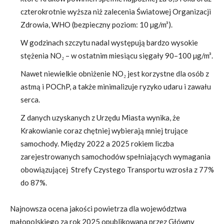
czterokrotnie wyższa niż zalecenia Światowej Organizacji
Zdrowia, WHO (bezpieczny poziom: 10 µg/m³).
W godzinach szczytu nadal występują bardzo wysokie
stężenia NO₂ – w ostatnim miesiącu sięgały 90–100 µg/m³.
Nawet niewielkie obniżenie NO₂ jest korzystne dla osób z
astmą i POChP, a także minimalizuje ryzyko udaru i zawału
serca.
Z danych uzyskanych z Urzędu Miasta wynika, że
Krakowianie coraz chętniej wybierają mniej trujące
samochody. Między 2022 a 2025 rokiem liczba
zarejestrowanych samochodów spełniających wymagania
obowiązującej Strefy Czystego Transportu wzrosła z 77%
do 87%.
Najnowsza ocena jakości powietrza dla województwa
małopolskiego za rok 2025 opublikowana przez Główny