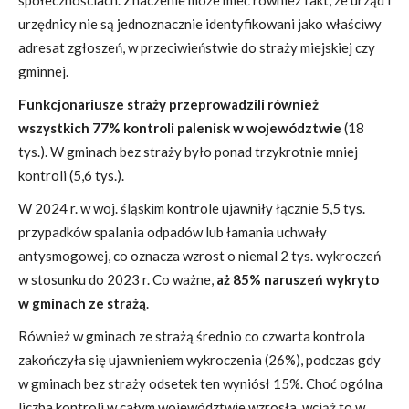
urzędnicy nie są jednoznacznie identyfikowani jako właściwy
adresat zgłoszeń, w przeciwieństwie do straży miejskiej czy
gminnej.
Funkcjonariusze straży przeprowadzili również
wszystkich 77% kontroli palenisk w województwie
(18
tys.). W gminach bez straży było ponad trzykrotnie mniej
kontroli (5,6 tys.).
W 2024 r. w woj. śląskim kontrole ujawniły łącznie 5,5 tys.
przypadków spalania odpadów lub łamania uchwały
antysmogowej, co oznacza wzrost o niemal 2 tys. wykroczeń
w stosunku do 2023 r. Co ważne,
aż 85% naruszeń wykryto
w gminach ze strażą
.
Również w gminach ze strażą średnio co czwarta kontrola
zakończyła się ujawnieniem wykroczenia (26%), podczas gdy
w gminach bez straży odsetek ten wyniósł 15%. Choć ogólna
liczba kontroli w całym województwie wzrosła, wciąż to w