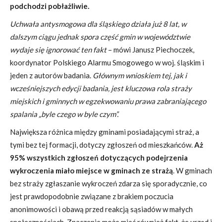
podchodzi pobłażliwie.
Uchwała antysmogowa dla śląskiego działa już 8 lat, w
dalszym ciągu jednak spora część gmin w województwie
wydaje się ignorować ten fakt
– mówi Janusz Piechoczek,
koordynator Polskiego Alarmu Smogowego w woj. śląskim i
jeden z autorów badania.
Głównym wnioskiem tej, jak i
wcześniejszych edycji badania, jest kluczowa rola straży
miejskich i gminnych w egzekwowaniu prawa zabraniającego
spalania „byle czego w byle czym”.
Największa różnica między gminami posiadającymi straż, a
tymi bez tej formacji, dotyczy zgłoszeń od mieszkańców.
Aż
95% wszystkich zgłoszeń dotyczących podejrzenia
wykroczenia miało miejsce w gminach ze strażą
. W gminach
bez straży zgłaszanie wykroczeń zdarza się sporadycznie, co
jest prawdopodobnie związane z brakiem poczucia
anonimowości i obawą przed reakcją sąsiadów w małych
społecznościach. Znaczenie może mieć również fakt, że urząd i