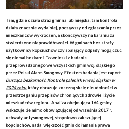
Tam, gdzie działa straż gminna lub miejska, tam kontrola
działa znacznie wydajniej, począwszy od zgłaszania przez
mieszkańców wykroczeń, a skończywszy na karaniu za
stwierdzone nieprawidłowości. W gminach bez straży
użytkownicy kopciuchów czy spalający odpady mogą czuć
się niemal bezkarni. To wnioski z badania
przeprowadzonego we wszystkich gmin woj. śląskiego
przez Polski Alarm Smogowy. Efektem badania jest raport
Dusząca bezkarność. Kontrole palenisk w woj. śląskim w
2024 roku
, który obrazuje znaczną skalę nieudolności w
przestrzeganiu przepisów chroniących zdrowie i życie
mieszkańców regionu. Analiza obejmująca 164 gminy
wskazuje, że mimo obowiązującej od września 2017 r.
uchwały antysmogowej, stopniowo zakazującej
kopciuchów, nadal większość gmin do łamania prawa