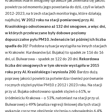
Krakowski Alarm Smogowy sprawdził jak zmieniała się jakość
powietrza od momentu jego powstania do dziś, czyli w latach
2012-2023, na trzech stacjach monitoringu, które działają
najdłużej.
W 2012 roku na stacji pomiarowej przy Al.
Krasińskiego odnotowano
aż 132 dni smogowe, a więc dni,
w których
przekraczane były dobowe poziomy
dopuszczalne pyłu PM10.
Jedenaście lat później ich liczba
spadła do 31!
Podobna sytuacja wystąpiła na innych stacjach
w Krakowie: Kurdwanów (ul. Bujaka) to spadek ze 116 do 16
dni, ul. Bulwarowa – spadek ze 122 do 20 dni.
Rekordowa
liczba dni smogowych w tym okresie wystąpiła w 2015
roku przy Al. Krasińskiego i wyniosła 200
. Bardzo dużą
poprawę jakości powietrza potwierdza również porównanie
rocznych stężeń pyłów PM10 z 2012 i 2023 roku. Na stacji
przy ul. Bujaka odnotowano spadek stężeń o 61%, w
śródmieściu Krakowa – o 53%, natomiast na stacji przy ul.
Bulwarowej o 49% (analiza regresji liniowej dla tych stacji
wykazuje coroczne obniżenie stężenia o odpowiednio 6.4%,