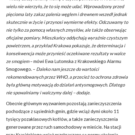
wielu nie wierzyło, że to się może udać. Wprowadzony przed
pięcioma laty zakaz palenia węglem i drewnem wszedł jednak
skutecznie w życie i przynosi wymierne efekty. Odczuwamy to
nie tylko za pomocą własnych zmysłów, ale także obserwując
oficjalne pomiary. Mieszkańcy oddychają wyraźnie czystszym
powietrzem, a przykład Krakowa pokazuje, że determinacja i
konsekwencja może przynieść oczekiwane rezultaty w walce
ze smogiem
– mówi Ewa Lutomska z Krakowskiego Alarmu
Smogowego. –
Daleko nam jeszcze do wartości
rekomendowanych przez WHO, a przecież to ochrona zdrowia
była główną motywacją do działań antysmogowych. Dlatego
nie spowalniamy i walczymy dalej – dodaje.
Obecnie głównym wyzwaniem pozostają zanieczyszczenia
pochodzące z sąsiednich gmin, gdzie wciąż dymi około 11
tysięcy pozaklasowych kotłów, a także zanieczyszczenia
generowane przez ruch samochodowy w mieście. Na stacji
przy Krasińskiego wciąż przekraczane są normy stężenia