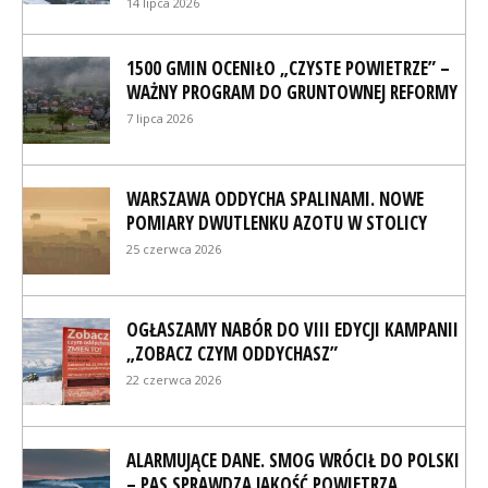
14 lipca 2026
1500 GMIN OCENIŁO „CZYSTE POWIETRZE” –
WAŻNY PROGRAM DO GRUNTOWNEJ REFORMY
7 lipca 2026
WARSZAWA ODDYCHA SPALINAMI. NOWE
POMIARY DWUTLENKU AZOTU W STOLICY
25 czerwca 2026
OGŁASZAMY NABÓR DO VIII EDYCJI KAMPANII
„ZOBACZ CZYM ODDYCHASZ”
22 czerwca 2026
ALARMUJĄCE DANE. SMOG WRÓCIŁ DO POLSKI
– PAS SPRAWDZA JAKOŚĆ POWIETRZA