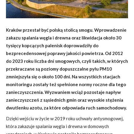
Kraków przestał być polską stolicą smogu. Wprowadzenie
zakazu spalania węgla i drewna oraz likwidacja około 30
tysięcy kopcących palenisk doprowadziły do
bezprecedensowej poprawy jakości powietrza. Od 2012
do 2023 roku liczba dni smogowych, czyli takich, w których
przekraczane są poziomy dopuszczalne pyłu PM10
zmniejszyła się o około 100 dni. Na wszystkich stacjach
monitoringu zostały też spełnione normy roczne dla tego
zanieczyszczenia. Wyzwaniem wciąż pozostaje napływ
zanieczyszczeń z sąsiednich gmin oraz wysokie stężenia
dwutlenku azotu, za które odpowiada ruch samochodowy.
Dzięki wejściu w życie w 2019 roku uchwały antysmogowej,
która zakazuje spalania węgla i drewna w domowych