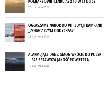
POMIARY DWUTLENKU AZOTU W STOLICY
25 czerwca 2026
OGŁASZAMY NABÓR DO VIII EDYCJI KAMPANII
„ZOBACZ CZYM ODDYCHASZ”
22 czerwca 2026
ALARMUJĄCE DANE. SMOG WRÓCIŁ DO POLSKI
– PAS SPRAWDZA JAKOŚĆ POWIETRZA
17 czerwca 2026