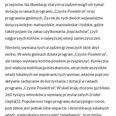
przepisów. Na likwidację starych urządzeń mogli otrzymać
dotację w ramach programu „Czyste Powietrze” oraz
programów gminnych. Za rok do tych dwóch województw
dołączą kolejne: małopolskie, mazowieckie i łódzkie, gdzie
także pojawi się zakaz użytkowania „kopciuchów”, czyli
najgorszych kotłów, o najwyższej emisji zanieczyszczeń.
Niestety, wymiana tych urządzeń grzewczych idzie zbyt
wolno. W wielu gminach działa program „Czyste Powietrze”,
ale tempo wymiany kotłów powinno przyspieszyć. Konieczna
jest większa mobilizacja mieszkańców, ale przede wszystkim
władz lokalnych we wspieraniu tych wymian, właśnie poprzez
aktywne zachęcanie do korzystania z dotacji w ramach
programu „Czyste Powietrze”. W skali kraju złożono już blisko
260 tysięcy wniosków o wymianę przestarzałych źródeł
ciepła[1]. Popularność tego programu dotacyjnego rośnie,
potrzebne jest jednak silne wsparcie i determinacja lokalnych
władz, a mieszkańcy muszą mieć świadomość, że przepisy