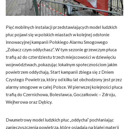
Pięć mobilnych instalacji przedstawiających model ludzkich
płuc pojawi się w polskich miastach w kolejnej odsłonie
innowacyjnej kampanii Polskiego Alarmu Smogowego
„Zobacz czym oddychasz”. W tym sezonie grzewczym płuca
trafią aż do czterdziestu trzech miejscowości w dziewięciu
województwach, pokazując lokalnym społecznościom jakim
powietrzem oddychają. Start kampanii zbiega się z Dniem
Czystego Powietrza, który od kilku lat obchodzony jest przez
alarmy smogowe w całej Polsce. W pierwszej kolejności płuca
trafią do Czernichowa, Bolesławca, Goczałkowic – Zdroju,
Wejherowa oraz Dębicy.
Dwumetrowy model ludzkich płuc „oddycha” pochłaniając
zanieczyszczenia powietrza, które osiadają na białej materii