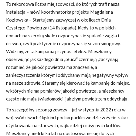
To rekordowa liczba miejscowości, do których trafi nasza
instalacja – mówi koordynatorka projektu Magdalena
Kozłowska – Startujemy zazwyczaj w okolicach Dnia
Czystego Powietrza (14 listopada), kiedy to w polskich
domach na szeroką skalę rozpoczyna się spalanie węgla i
drewna, czyli praktycznie rozpoczyna się sezon smogowy.
Widzimy, że ta kampania przynosi efekty. Mieszkańcy
obserwując jak każdego dnia „płuca” czernieją ,zaczynają
rozumieć, że jakość powietrza ma znaczenie, a
zanieczyszczenia którymi oddychamy mają negatywny wpływ
na nasze zdrowie. Staramy się kierować tę kampanię do miejsc,
w których nie ma pomiarów jakości powietrza, a mieszkańcy
często nie mają świadomości, jak złym powietrzem oddychają.
To szczególny sezon grzewczy – już w styczniu 2022 roku w
województwach śląskim i podkarpackim wejdzie w życie zakaz
użytkowania najstarszych, najbardziej emisyjnych kotłów.
Mieszkańcy mieli kilka lat na dostosowanie się do tych