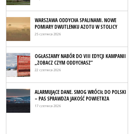
WARSZAWA ODDYCHA SPALINAMI. NOWE
POMIARY DWUTLENKU AZOTU W STOLICY
25 czerwca 2026
OGŁASZAMY NABÓR DO VIII EDYCJI KAMPANII
„ZOBACZ CZYM ODDYCHASZ”
22 czerwca 2026
ALARMUJĄCE DANE. SMOG WRÓCIŁ DO POLSKI
– PAS SPRAWDZA JAKOŚĆ POWIETRZA
17 czerwca 2026