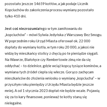
pozostało jeszcze 14659 kotłów, a jak podaje Licznik
Kopciuchów do zakończenia procesu wymiany pozostało
tylko 410 dni.
Jest coś niezrozumia
łego w tym zamiłowaniu do
„kopciuchów” – mówi Sylwia Jedyńska z Warszawy Bez Smogu.
W poprzednim roku Urząd Miasta oferował ok. 22 000
dopłaty do wymiany kotła, w tym roku 20 000, a jakoś nie
widzę by mieszkańcy stolicy z chęcią po te pieniądze sięgali.
Na Wawrze, Białołęce czy Rembertowie zimą nie da się
oddychać – to dzielnice, gdzie wciąż kopcą tysiące kominów, a
wymiana tych źródeł ciepła się wlecze. Gorąco zachęcam
mieszkańców do złożenia wniosku o wymianę „kopciucha” – w
przyszłym roku pieniędzy z Urzędu Miasta będzie jeszcze
mniej. A od 1 stycznia 2023 dopłat nie będzie wcale. Pojawią
się za to kary finansowe, ponieważ te kotły staną się
nielegalne.