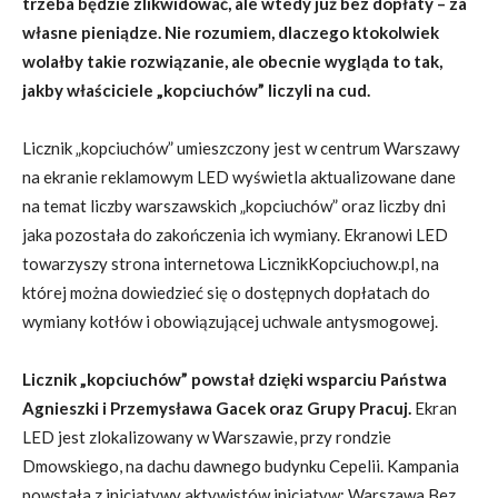
trzeba będzie zlikwidować, ale wtedy już bez dopłaty – za
własne pieniądze. Nie rozumiem, dlaczego ktokolwiek
wolałby takie rozwiązanie, ale obecnie wygląda to tak,
jakby właściciele „kopciuchów” liczyli na cud.
Licznik „kopciuchów” umieszczony jest w centrum Warszawy
na ekranie reklamowym LED wyświetla aktualizowane dane
na temat liczby warszawskich „kopciuchów” oraz liczby dni
jaka pozostała do zakończenia ich wymiany. Ekranowi LED
towarzyszy strona internetowa
LicznikKopciuchow.pl
, na
której można dowiedzieć się o dostępnych dopłatach do
wymiany kotłów i obowiązującej uchwale antysmogowej.
Licznik „kopciuchów” powstał dzięki wsparciu Państwa
Agnieszki i Przemysława Gacek oraz Grupy Pracuj.
Ekran
LED jest zlokalizowany w Warszawie, przy rondzie
Dmowskiego, na dachu dawnego budynku Cepelii. Kampania
powstała z inicjatywy aktywistów inicjatyw: Warszawa Bez