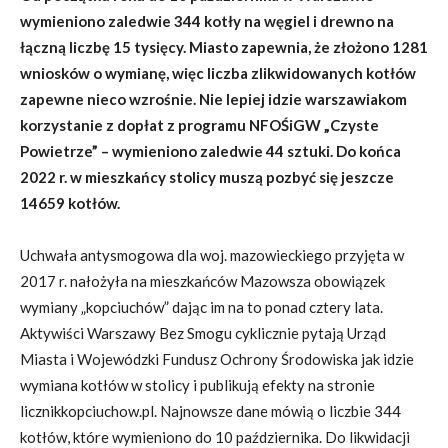
wymieniono zaledwie 344 kotły na węgiel i drewno na
łączną liczbę 15 tysięcy. Miasto zapewnia, że złożono 1281
wniosków o wymianę, więc liczba zlikwidowanych kotłów
zapewne nieco wzrośnie. Nie lepiej idzie warszawiakom
korzystanie z dopłat z programu NFOŚiGW „Czyste
Powietrze” – wymieniono zaledwie 44 sztuki. Do końca
2022 r. w mieszkańcy stolicy muszą pozbyć się jeszcze
14659 kotłów.
Uchwała antysmogowa dla woj. mazowieckiego przyjęta w
2017 r. nałożyła na mieszkańców Mazowsza obowiązek
wymiany „kopciuchów” dając im na to ponad cztery lata.
Aktywiści Warszawy Bez Smogu cyklicznie pytają Urząd
Miasta i Wojewódzki Fundusz Ochrony Środowiska jak idzie
wymiana kotłów w stolicy i publikują efekty na stronie
licznikkopciuchow.pl
. Najnowsze dane mówią o liczbie 344
kotłów, które wymieniono do 10 października. Do likwidacji