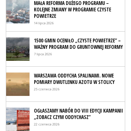
MAŁA REFORMA DUŻEGO PROGRAMU –
KOLEJNE ZMIANY W PROGRAMIE CZYSTE
POWIETRZE
14 lipca 2026
1500 GMIN OCENIŁO „CZYSTE POWIETRZE” –
WAŻNY PROGRAM DO GRUNTOWNEJ REFORMY
7 lipca 2026
WARSZAWA ODDYCHA SPALINAMI. NOWE
POMIARY DWUTLENKU AZOTU W STOLICY
25 czerwca 2026
OGŁASZAMY NABÓR DO VIII EDYCJI KAMPANII
„ZOBACZ CZYM ODDYCHASZ”
22 czerwca 2026