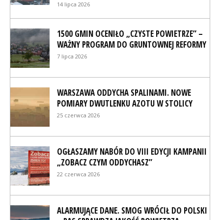
14 lipca 2026
1500 GMIN OCENIŁO „CZYSTE POWIETRZE” –
WAŻNY PROGRAM DO GRUNTOWNEJ REFORMY
7 lipca 2026
WARSZAWA ODDYCHA SPALINAMI. NOWE
POMIARY DWUTLENKU AZOTU W STOLICY
25 czerwca 2026
OGŁASZAMY NABÓR DO VIII EDYCJI KAMPANII
„ZOBACZ CZYM ODDYCHASZ”
22 czerwca 2026
ALARMUJĄCE DANE. SMOG WRÓCIŁ DO POLSKI