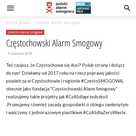
Strona główna
Lokalne alarmy smogowe
Lokalne alarmy smogowe
Częstochowski Alarm Smogowy
7 czerwca 2019
Też czujesz, że Częstochowa się dusi? Polub stronę i dołącz
do nas! Działamy od 2017 roku na rzecz poprawy jakości
powietrza w Częstochowie i regionie #CzestoSMOGOWA,
obecnie jako fundacja "Częstochowski Alarm Smogowy"
realizujemy takie projekty jak #CzASdlaprzedszkoli
.Promujemy również zasady gospodarki o obiegu zamkniętym
i walczymy z jednorazowym plastikiem #CzASdlaZeroWaste .