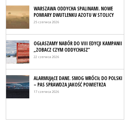
WARSZAWA ODDYCHA SPALINAMI. NOWE
POMIARY DWUTLENKU AZOTU W STOLICY
25 czerwca 2026
OGŁASZAMY NABÓR DO VIII EDYCJI KAMPANII
„ZOBACZ CZYM ODDYCHASZ”
22 czerwca 2026
ALARMUJĄCE DANE. SMOG WRÓCIŁ DO POLSKI
– PAS SPRAWDZA JAKOŚĆ POWIETRZA
17 czerwca 2026