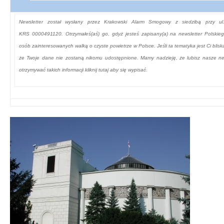
Newsletter został wysłany przez Krakowski Alarm Smogowy z siedzibą przy ul
KRS 0000491120. Otrzymałeś(aś) go, gdyż jesteś zapisany(a) na newsletter Polsk
osób zainteresowanych walką o czyste powietrze w Polsce. Jeśli ta tematyka jest Ci blisk
że Twoje dane nie zostaną nikomu udostępnione. Mamy nadzieję, że lubisz nasze news
otrzymywać takich informacji
kliknij tutaj aby się wypisać.