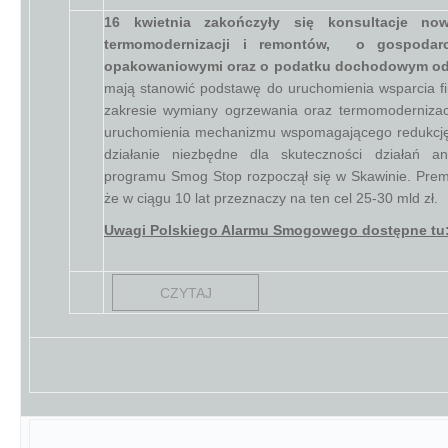
16 kwietnia zakończyły się konsultacje now
termomodernizacji i remontów, o gospodar
opakowaniowymi oraz o podatku dochodowym od
mają stanowić podstawę do uruchomienia wsparcia 
zakresie wymiany ogrzewania oraz termomodernizac
uruchomienia mechanizmu wspomagającego redukcję 
działanie niezbędne dla skuteczności działań a
programu Smog Stop rozpoczął się w Skawinie. Premi
że w ciągu 10 lat przeznaczy na ten cel 25-30 mld zł.
Uwagi Polskiego Alarmu Smogowego dostępne tu
CZYTAJ