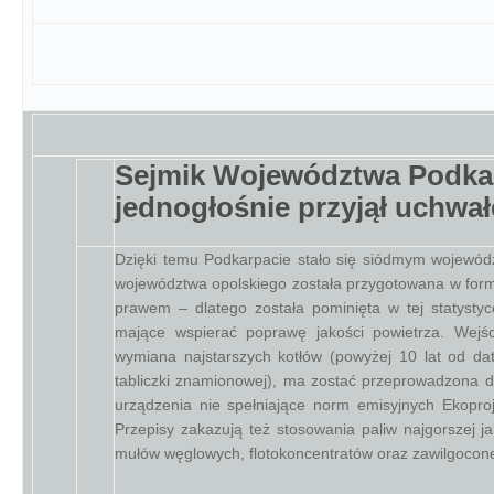
Sejmik Województwa Podka
jednogłośnie przyjął uchwa
Dzięki temu Podkarpacie stało się siódmym wojewó
województwa opolskiego została przygotowana w formi
prawem – dlatego została pominięta w tej statystyc
mające wspierać poprawę jakości powietrza. Wejś
wymiana najstarszych kotłów (powyżej 10 lat od dat
tabliczki znamionowej), ma zostać przeprowadzona d
urządzenia nie spełniające norm emisyjnych Ekopro
Przepisy zakazują też stosowania paliw najgorszej j
mułów węglowych, flotokoncentratów oraz zawilgocon