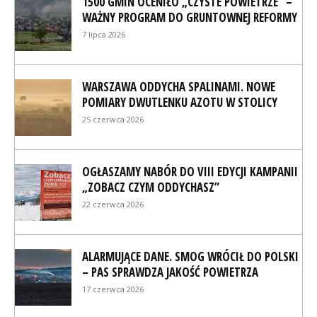
1500 GMIN OCENIŁO „CZYSTE POWIETRZE” –
WAŻNY PROGRAM DO GRUNTOWNEJ REFORMY
7 lipca 2026
WARSZAWA ODDYCHA SPALINAMI. NOWE
POMIARY DWUTLENKU AZOTU W STOLICY
25 czerwca 2026
OGŁASZAMY NABÓR DO VIII EDYCJI KAMPANII
„ZOBACZ CZYM ODDYCHASZ”
22 czerwca 2026
ALARMUJĄCE DANE. SMOG WRÓCIŁ DO POLSKI
– PAS SPRAWDZA JAKOŚĆ POWIETRZA
17 czerwca 2026