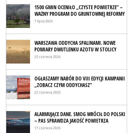
1500 GMIN OCENIŁO „CZYSTE POWIETRZE” –
WAŻNY PROGRAM DO GRUNTOWNEJ REFORMY
7 lipca 2026
WARSZAWA ODDYCHA SPALINAMI. NOWE
POMIARY DWUTLENKU AZOTU W STOLICY
25 czerwca 2026
OGŁASZAMY NABÓR DO VIII EDYCJI KAMPANII
„ZOBACZ CZYM ODDYCHASZ”
22 czerwca 2026
ALARMUJĄCE DANE. SMOG WRÓCIŁ DO POLSKI
– PAS SPRAWDZA JAKOŚĆ POWIETRZA
17 czerwca 2026