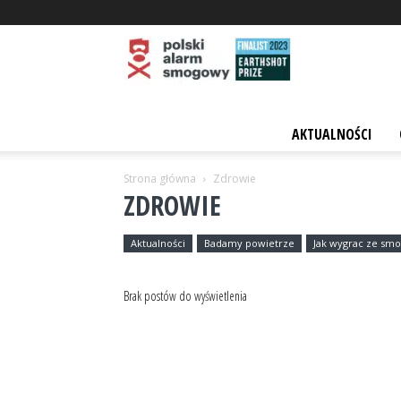
Polski
AKTUALNOŚCI
Strona główna
Zdrowie
Alarm
ZDROWIE
Aktualności
Badamy powietrze
Jak wygrac ze sm
Smogowy
Brak postów do wyświetlenia
–