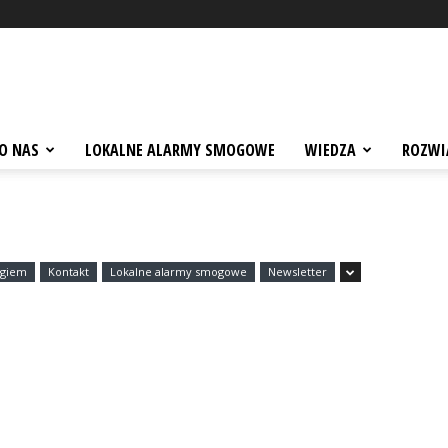
O NAS
LOKALNE ALARMY SMOGOWE
WIEDZA
ROZWI
ogiem
Kontakt
Lokalne alarmy smogowe
Newsletter