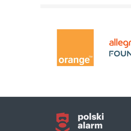
Razem
o
czyste
powietrze