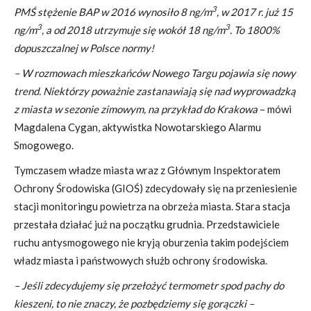
3
PMŚ stężenie BAP w 2016 wynosiło 8 ng/m
, w 2017 r. już 15
3
3
ng/m
, a od 2018
utrzymuje się
wokół 18 ng/m
.
To 1800%
dopuszczalnej w Polsce normy!
– W rozmowach mieszkańców Nowego Targu pojawia się nowy
trend. Niektórzy poważnie zastanawiają się nad wyprowadzką
z miasta w sezonie zimowym, na przykład do Krakowa
– mówi
Magdalena Cygan, aktywistka Nowotarskiego Alarmu
Smogowego.
Tymczasem władze miasta wraz z Głównym Inspektoratem
Ochrony Środowiska (GIOŚ) zdecydowały się na przeniesienie
stacji monitoringu powietrza na obrzeża miasta. Stara stacja
przestała działać już na początku grudnia. Przedstawiciele
ruchu antysmogowego nie kryją oburzenia takim podejściem
władz miasta i państwowych służb ochrony środowiska.
– Jeśli zdecydujemy się przełożyć termometr spod pachy do
kieszeni, to nie znaczy, że pozbędziemy się gorączki –