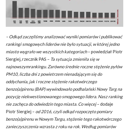
– Odkąd zaczęliśmy analizować wyniki pomiarów i publikować
rankingi smogowych liderów nie było sytuacji, w której jedno
miasto wygrało we wszystkich kategoriach
– powiedział Piotr
Siergiej, rzecznik PAS –
T
a sytuacja
zmienił
a
się w
najnowszym
rankingu
. Zarówno średnie roczne stężenie pyłów
PM10, liczba dni z powietrzem nienadającym się do
oddychania, jak i roczne stężenie rakotwórczego
benzo(a)pirenu (BAP) wywindowało podhalański Nowy Targ na
pozycję niekwestionowanego smogowego lidera.
Nasz ranking
nie zachęca do odwiedzin tego miasta. Co więcej
– dodaje
Piotr Siergiej –
od 2016, czyli odkąd rozpoczęto pomiary
benzo(a)pirenu w Nowym Targu, stężenie tego rakotwórczego
zanieczyszczenia wzrasta z roku na rok.
Według pomiarów