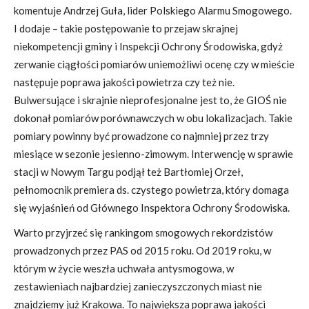
komentuje Andrzej Guła, lider Polskiego Alarmu Smogowego.
I dodaje – takie postępowanie to przejaw skrajnej
niekompetencji gminy i Inspekcji Ochrony Środowiska, gdyż
zerwanie ciągłości pomiarów uniemożliwi ocenę czy w mieście
następuje poprawa jakości powietrza czy też nie.
Bulwersujące i skrajnie nieprofesjonalne jest to, że GIOŚ nie
dokonał pomiarów porównawczych w obu lokalizacjach. Takie
pomiary powinny być prowadzone co najmniej przez trzy
miesiące w sezonie jesienno-zimowym. Interwencję w sprawie
stacji w Nowym Targu podjął też Bartłomiej Orzeł,
pełnomocnik premiera ds. czystego powietrza, który domaga
się wyjaśnień od Głównego Inspektora Ochrony Środowiska.
Warto przyjrzeć się rankingom smogowych rekordzistów
prowadzonych przez PAS od 2015 roku. Od 2019 roku, w
którym w życie weszła uchwała antysmogowa, w
zestawieniach najbardziej zanieczyszczonych miast nie
znajdziemy już Krakowa. To największa poprawa jakości