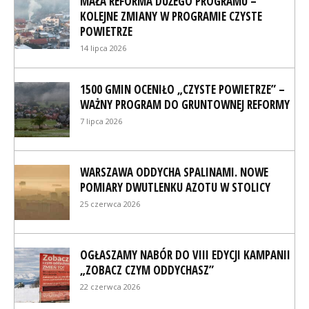
MAŁA REFORMA DUŻEGO PROGRAMU –
KOLEJNE ZMIANY W PROGRAMIE CZYSTE
POWIETRZE
14 lipca 2026
1500 GMIN OCENIŁO „CZYSTE POWIETRZE” –
WAŻNY PROGRAM DO GRUNTOWNEJ REFORMY
7 lipca 2026
WARSZAWA ODDYCHA SPALINAMI. NOWE
POMIARY DWUTLENKU AZOTU W STOLICY
25 czerwca 2026
OGŁASZAMY NABÓR DO VIII EDYCJI KAMPANII
„ZOBACZ CZYM ODDYCHASZ”
22 czerwca 2026