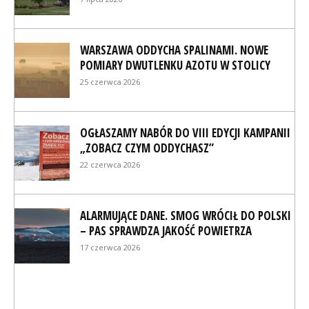
WARSZAWA ODDYCHA SPALINAMI. NOWE
POMIARY DWUTLENKU AZOTU W STOLICY
25 czerwca 2026
OGŁASZAMY NABÓR DO VIII EDYCJI KAMPANII
„ZOBACZ CZYM ODDYCHASZ”
22 czerwca 2026
ALARMUJĄCE DANE. SMOG WRÓCIŁ DO POLSKI
– PAS SPRAWDZA JAKOŚĆ POWIETRZA
17 czerwca 2026