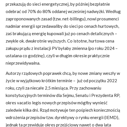
przekazują do sieci energetycznej, by później bezpłatnie
odebrać od 70% do 80% oddanej wcześniej nadwyżki. Według
zaproponowanych zasad (tzw. net-billingu), nowi prosumenci
nadmiar energii sprzedawaliby do sieci po cenach hurtowych,
zaś brakującą energię kupowali już po cenach detalicznych –
zwykle ok. dwukrotnie wyższych. Co istotne, hurtowa cena
zakupu prądu z instalacji PV byłaby zmienna (po roku 2024 –
ustalana co godzinę), czyli w długim okresie praktycznie
nieprzewidywalna.
Autorzy rządowych poprawek chcą, by nowe zmiany weszły w
życie w wyjątkowo krótkim terminie – już od początku 2022
roku, czyli za niecałe 2,5 miesiąca. Przy zachowaniu
konstytucyjnych terminów dla Sejmu, Senatu i Prezydenta RP,
okres vacatio legis nowych przepisów mógłby wynieść
zaledwie kilka dni. Rząd motywuje ten pośpiech koniecznością
wdrożenia przepisów tzw. dyrektywy o rynku energii (IEMD),
jednak ta przewiduje okres przejściowy nawet o dwa lata