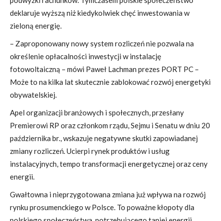
podwyżki rachunków. Tymczasem polskie społeczeństwo
deklaruje wyższą niż kiedykolwiek chęć inwestowania w
zieloną energię.
– Zaproponowany nowy system rozliczeń nie pozwala na
określenie opłacalności inwestycji w instalację
fotowoltaiczną – mówi Paweł Lachman prezes PORT PC –
Może to na kilka lat skutecznie zablokować rozwój energetyki
obywatelskiej.
Apel organizacji branżowych i społecznych, przesłany
Premierowi RP oraz członkom rządu, Sejmu i Senatu w dniu 20
października br., wskazuje negatywne skutki zapowiadanej
zmiany rozliczeń. Ucierpi rynek produktów i usług
instalacyjnych, tempo transformacji energetycznej oraz ceny
energii.
Gwałtowna i nieprzygotowana zmiana już wpływa na rozwój
rynku prosumenckiego w Polsce. To poważne kłopoty dla
polskiego społeczeństwa, potrzebującego taniej energii