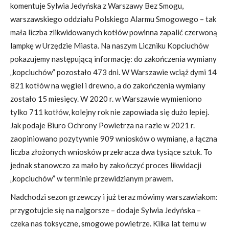
komentuje Sylwia Jedyńska z Warszawy Bez Smogu,
warszawskiego oddziału Polskiego Alarmu Smogowego – tak
mała liczba zlikwidowanych kotłów powinna zapalić czerwoną
lampkę w Urzędzie Miasta. Na naszym Liczniku Kopciuchów
pokazujemy następującą informację: do zakończenia wymiany
„kopciuchów” pozostało 473 dni. W Warszawie wciąż dymi 14
821 kotłów na węgiel i drewno, a do zakończenia wymiany
zostało 15 miesięcy. W 2020 r. w Warszawie wymieniono
tylko 711 kotłów, kolejny rok nie zapowiada się dużo lepiej.
Jak podaje Biuro Ochrony Powietrza na razie w 2021 r.
zaopiniowano pozytywnie 909 wniosków o wymianę, a łączna
liczba złożonych wniosków przekracza dwa tysiące sztuk. To
jednak stanowczo za mało by zakończyć proces likwidacji
„kopciuchów” w terminie przewidzianym prawem.
Nadchodzi sezon grzewczy i już teraz mówimy warszawiakom:
przygotujcie się na najgorsze – dodaje Sylwia Jedyńska –
czeka nas toksyczne, smogowe powietrze. Kilka lat temu w