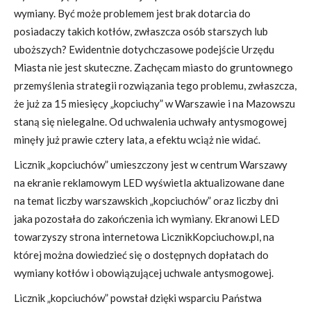
wymiany. Być może problemem jest brak dotarcia do
posiadaczy takich kotłów, zwłaszcza osób starszych lub
uboższych? Ewidentnie dotychczasowe podejście Urzędu
Miasta nie jest skuteczne. Zachęcam miasto do gruntownego
przemyślenia strategii rozwiązania tego problemu, zwłaszcza,
że już za 15 miesięcy „kopciuchy” w Warszawie i na Mazowszu
staną się nielegalne. Od uchwalenia uchwały antysmogowej
minęły już prawie cztery lata, a efektu wciąż nie widać.
Licznik „kopciuchów” umieszczony jest w centrum Warszawy
na ekranie reklamowym LED wyświetla aktualizowane dane
na temat liczby warszawskich „kopciuchów” oraz liczby dni
jaka pozostała do zakończenia ich wymiany. Ekranowi LED
towarzyszy strona internetowa LicznikKopciuchow.pl, na
której można dowiedzieć się o dostępnych dopłatach do
wymiany kotłów i obowiązującej uchwale antysmogowej.
Licznik „kopciuchów” powstał dzięki wsparciu Państwa