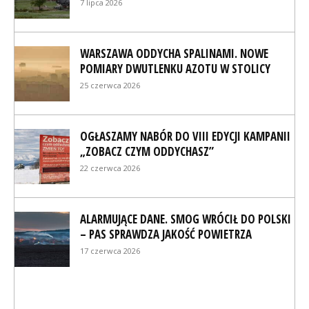
7 lipca 2026
WARSZAWA ODDYCHA SPALINAMI. NOWE
POMIARY DWUTLENKU AZOTU W STOLICY
25 czerwca 2026
OGŁASZAMY NABÓR DO VIII EDYCJI KAMPANII
„ZOBACZ CZYM ODDYCHASZ”
22 czerwca 2026
ALARMUJĄCE DANE. SMOG WRÓCIŁ DO POLSKI
– PAS SPRAWDZA JAKOŚĆ POWIETRZA
17 czerwca 2026