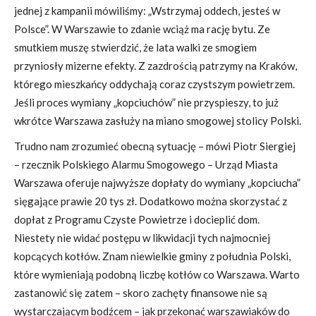
jednej z kampanii mówiliśmy: „Wstrzymaj oddech, jesteś w
Polsce”. W Warszawie to zdanie wciąż ma rację bytu. Ze
smutkiem muszę stwierdzić, że lata walki ze smogiem
przyniosły mizerne efekty. Z zazdrością patrzymy na Kraków,
którego mieszkańcy oddychają coraz czystszym powietrzem.
Jeśli proces wymiany „kopciuchów” nie przyspieszy, to już
wkrótce Warszawa zasłuży na miano smogowej stolicy Polski.
Trudno nam zrozumieć obecną sytuację – mówi Piotr Siergiej
– rzecznik Polskiego Alarmu Smogowego – Urząd Miasta
Warszawa oferuje najwyższe dopłaty do wymiany „kopciucha”
sięgające prawie 20 tys zł. Dodatkowo można skorzystać z
dopłat z Programu Czyste Powietrze i docieplić dom.
Niestety nie widać postępu w likwidacji tych najmocniej
kopcących kotłów. Znam niewielkie gminy z południa Polski,
które wymieniają podobną liczbę kotłów co Warszawa. Warto
zastanowić się zatem – skoro zachęty finansowe nie są
wystarczającym bodźcem – jak przekonać warszawiaków do