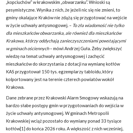
„kopciuchów” w krakowskim „obwarzanku”. Wnioski są
pesymistyczne. Wynika z nich, że jeżeli nic się nie zmieni, to
gminy okalające Kraków nie zdążą się przygotować na wejście
w życie uchwały antysmogowej. –
To zła wiadomość nie tylko
dla mieszkańców obwarzanka, ale również dla mieszkańców
Krakowa, którzy oddychają zanieczyszczeniami powstającymi
w gminach ościennych
– mówi Andrzej Guła. Żeby zwiększyć
wiedzę na temat uchwały antysmogowej i zachęcić
mieszkańców do skorzystania z dotacji na wymianę kotłów
KAS przygotował 150 tys. egzemplarzy tabloidu, który
kolportowany jest na terenie czterech powiatów wokół
Krakowa.
Dane zebrane przez Krakowski Alarm Smogowy wskazują na
bardzo słabe postępy gmin w przygotowaniach do wejścia w
życie uchwały antysmogowej. W gminach Metropolii
Krakowskiej wciąż pozostało do wymiany ponad 33 tysiące
kotłów
[1]
do końca 2026 roku. A większość z nich wcześniej,