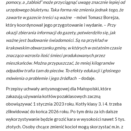
pomocy, a „tabloid” może przyciągnąć uwagę znacznie lepiej od
urzędowego biuletynu. Taka forma nie zmienia jednak tego, że
zawarte w gazecie treści są ważne –
mówi Tomasz Borejza,
który koordynował jego przygotowanie i wydanie. –
Przy
okazji zbierania informacji do gazety, potwierdziło się, jak
ważne jest budowanie świadomości. Są na przykład w
krakowskim obwarzanku gminy, w których w ostatnim czasie
znacząco wzrosła ilość śmieci produkowanych przez
mieszkańców. Można przypuszczać, że mniej kilogramów
odpadów trafia tam do pieców. To efekty edukacji i głośnego
mówienia o problemie i jego źródłach –
dodaje.
Przepisy uchwały antysmogowej dla Małopolski, które
zakazują używania kotłów pozaklasowych zaczną
obowiązywać 1 stycznia 2023 roku. Kotły klasy 3. i 4. trzeba
zlikwidować do końca 2026 roku. Po tym dniu za ich dalsze
wykorzystywanie będzie grozić kara w wysokości nawet 5 tys.
złotych. Osoby chcące zmienić kocioł mogą skorzystać m.in. z