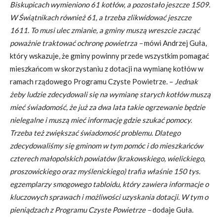
Biskupicach wymieniono 61 kotłów, a pozostało jeszcze 1509.
W Świątnikach również 61, a trzeba zlikwidować jeszcze
1611. To musi ulec zmianie, a gminy muszą wreszcie zacząć
poważnie traktować ochronę powietrza –
mówi Andrzej Guła,
który wskazuje, że gminy powinny przede wszystkim pomagać
mieszkańcom w skorzystaniu z dotacji na wymianę kotłów w
ramach rządowego Programu Czyste Powietrze. –
Jednak
żeby ludzie zdecydowali się na wymianę starych kotłów muszą
mieć świadomość, że już za dwa lata takie ogrzewanie będzie
nielegalne i muszą mieć informację gdzie szukać pomocy.
Trzeba też zwiększać świadomość problemu. Dlatego
zdecydowaliśmy się gminom w tym pomóc i do mieszkańców
czterech małopolskich powiatów (krakowskiego, wielickiego,
proszowickiego oraz myślenickiego) trafia właśnie 150 tys.
egzemplarzy smogowego tabloidu, który zawiera informacje o
kluczowych sprawach i możliwości uzyskania dotacji. W tym o
pieniądzach z Programu Czyste Powietrze –
dodaje Guła
.