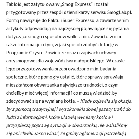
Tabloid jest zatytułowany „Smog Express” i został
przygotowany przez zespół dziennikarzy serwisu SmogLab.pl.
Formą nawiązuje do Faktu i Super Expressu, a zawarte w nim
artykuły odpowiadają na najczęściej pojawiające się pytania
dotyczące smogu i sposobów walki z nim. Zawarto w nim
także informacje o tym, w jaki sposób zdobyć dotację w
Programie Czyste Powietrze oraz o zapisach uchwały
antysmogowej dla województwa małopolskiego. W czasie
jego przygotowywania przeprowadzono m.in. badania
społeczne, które pomogły ustalić, które sprawy sprawiają
mieszkańcom obwarzanka największe trudności, o czym
chcieliby mieć więcej informacji i co muszą wiedzieć, by
zdecydować się na wymianę kotła. –
Kiedy pojawiła się okazja,
by z pomocą tradycyjnej i wysokonakładowej gazety trafić do
ludzi z informacjami, które ułatwią wymiany kotłów i
przyspieszą poprawę sytuacji w obwarzanku, nie wahaliśmy
się ani chwili. Jasno widać, że gminy aglomeracji potrzebują