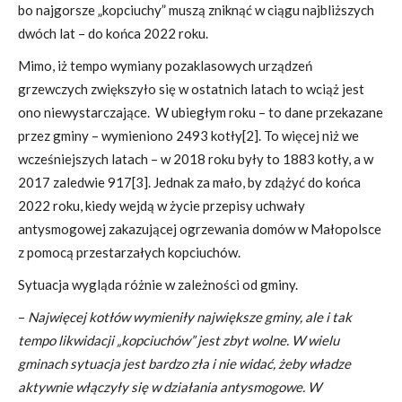
bo najgorsze „kopciuchy” muszą zniknąć w ciągu najbliższych
dwóch lat – do końca 2022 roku.
Mimo, iż tempo wymiany pozaklasowych urządzeń
grzewczych zwiększyło się w ostatnich latach to wciąż jest
ono niewystarczające. W ubiegłym roku – to dane przekazane
przez gminy – wymieniono 2493 kotły
[2]
. To więcej niż we
wcześniejszych latach – w 2018 roku były to 1883 kotły, a w
2017 zaledwie 917
[3]
. Jednak za mało, by zdążyć do końca
2022 roku, kiedy wejdą w życie przepisy uchwały
antysmogowej zakazującej ogrzewania domów w Małopolsce
z pomocą przestarzałych kopciuchów.
Sytuacja wygląda różnie w zależności od gminy.
–
Najwięcej kotłów wymieniły największe gminy, ale i tak
tempo likwidacji „kopciuchów” jest zbyt wolne. W wielu
gminach sytuacja jest bardzo zła i nie widać, żeby władze
aktywnie włączyły się w działania antysmogowe. W