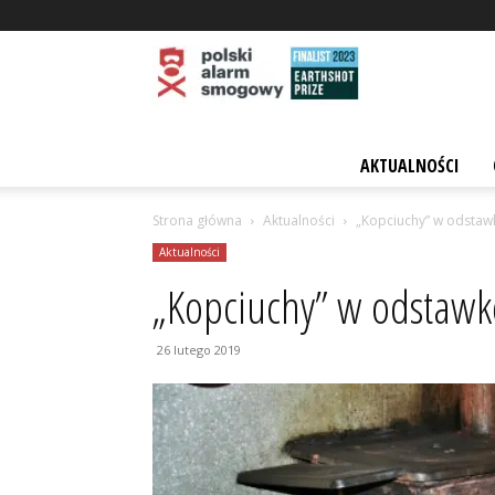
Polski
AKTUALNOŚCI
Strona główna
Aktualności
„Kopciuchy” w odstawk
Alarm
Aktualności
„Kopciuchy” w odstawkę
Smogowy
26 lutego 2019
–