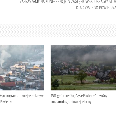
ZAPRASZAMY NA KONFERENCJE IV ZAGŁĘBIOWSKI OKRĄGŁY STÓŁ
DLA CZYSTEGO POWIETRZA
żego programu – kolejne zmiany w
1500 gmin oceniło „Czyste Powietrze” – ważny
 Powietrze
program do gruntownej reformy