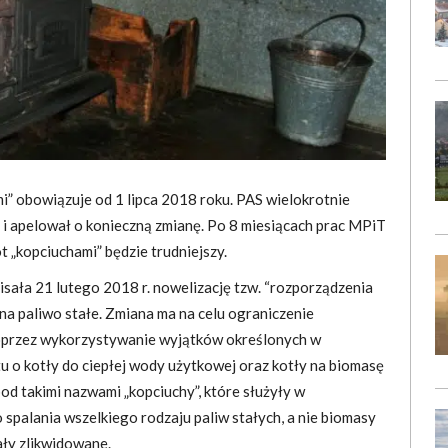
” obowiązuje od 1 lipca 2018 roku. PAS wielokrotnie
 i apelował o konieczną zmianę. Po 8 miesiącach prac MPiT
t „kopciuchami” będzie trudniejszy.
isała 21 lutego 2018 r. nowelizację tzw. “rozporządzenia
a paliwo stałe. Zmiana ma na celu ograniczenie
oprzez wykorzystywanie wyjątków określonych w
u o kotły do ciepłej wody użytkowej oraz kotły na biomasę
d takimi nazwami „kopciuchy”, które służyły w
spalania wszelkiego rodzaju paliw stałych, a nie biomasy
ały zlikwidowane.