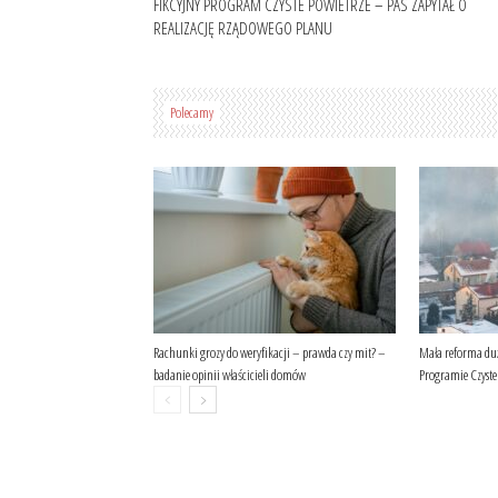
FIKCYJNY PROGRAM CZYSTE POWIETRZE – PAS ZAPYTAŁ O
REALIZACJĘ RZĄDOWEGO PLANU
Polecamy
Rachunki grozy do weryfikacji – prawda czy mit? –
Mała reforma du
badanie opinii właścicieli domów
Programie Czyste