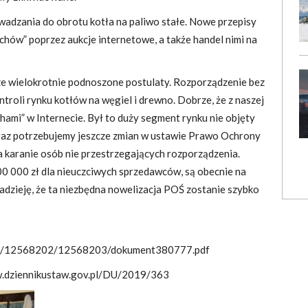
dzania do obrotu kotła na paliwo stałe. Nowe przepisy
hów” poprzez aukcje internetowe, a także handel nimi na
ze wielokrotnie podnoszone postulaty. Rozporządzenie bez
troli rynku kotłów na węgiel i drewno. Dobrze, że z naszej
ami” w Internecie. Był to duży segment rynku nie objęty
Teraz potrzebujemy jeszcze zmian w ustawie Prawo Ochrony
 karanie osób nie przestrzegających rozporządzenia.
0 000 zł dla nieuczciwych sprzedawców, są obecnie na
dzieję, że ta niezbędna nowelizacja POŚ zostanie szybko
20900/12568202/12568203/dokument380777.pdf
w.dziennikustaw.gov.pl/DU/2019/363