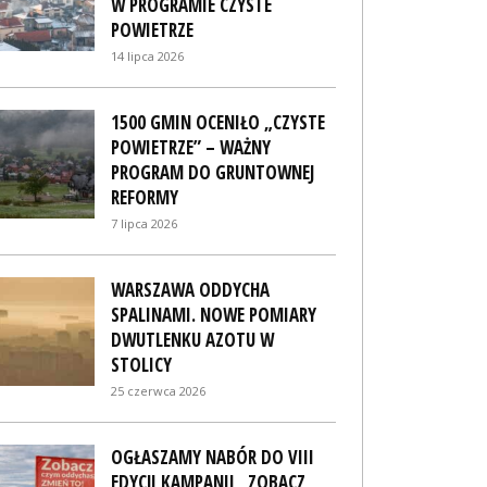
W PROGRAMIE CZYSTE
POWIETRZE
14 lipca 2026
1500 GMIN OCENIŁO „CZYSTE
POWIETRZE” – WAŻNY
PROGRAM DO GRUNTOWNEJ
REFORMY
7 lipca 2026
WARSZAWA ODDYCHA
SPALINAMI. NOWE POMIARY
DWUTLENKU AZOTU W
STOLICY
25 czerwca 2026
OGŁASZAMY NABÓR DO VIII
EDYCJI KAMPANII „ZOBACZ