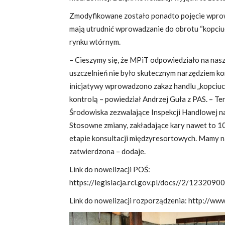
Zmodyfikowane zostało ponadto pojęcie wprowa
mają utrudnić wprowadzanie do obrotu “kopciuc
rynku wtórnym.
– Cieszymy się, że MPiT odpowiedziało na nas
uszczelnień nie było skutecznym narzędziem kon
inicjatywy wprowadzono zakaz handlu „kopciuch
kontrolą – powiedział Andrzej Guła z PAS. – 
Środowiska zezwalające Inspekcji Handlowej na
Stosowne zmiany, zakładające kary nawet to 10
etapie konsultacji międzyresortowych. Mamy na
zatwierdzona – dodaje.
Link do nowelizacji POŚ:
https://legislacja.rcl.gov.pl/docs//2/123
Link do nowelizacji rozporządzenia:
http://ww