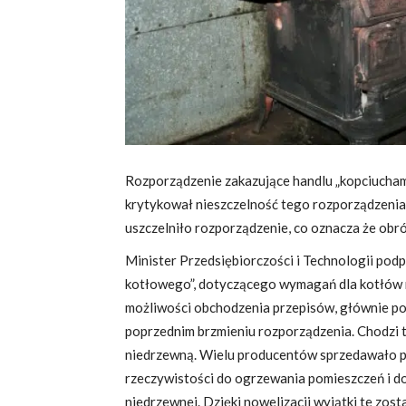
Razem
o
czyste
Rozporządzenie zakazujące handlu „kopciuchami
krytykował nieszczelność tego rozporządzenia
powietrze
uszczelniło rozporządzenie, co oznacza że obró
Minister Przedsiębiorczości i Technologii podp
kotłowego”, dotyczącego wymagań dla kotłów n
możliwości obchodzenia przepisów, głównie p
poprzednim brzmieniu rozporządzenia. Chodzi t
niedrzewną. Wielu producentów sprzedawało po
rzeczywistości do ogrzewania pomieszczeń i do 
niedrzewnej. Dzięki nowelizacji wyjątki te zost