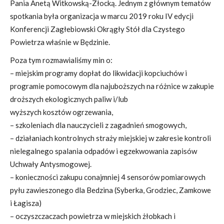
Pania Anetą Witkowską-Złocką. Jednym z głównym tematów
spotkania była organizacja w marcu 2019 roku IV edycji
Konferencji Zagłebiowski Okrągły Stół dla Czystego
Powietrza właśnie w Będzinie.
Poza tym rozmawialiśmy min o:
– miejskim programy dopłat do likwidacji kopciuchów i
programie pomocowym dla najuboższych na różnice w zakupie
droższych ekologicznych paliw i/lub
wyższych kosztów ogrzewania,
– szkoleniach dla nauczycieli z zagadnień smogowych,
– działaniach kontrolnych straży miejskiej w zakresie kontroli
nielegalnego spalania odpadów i egzekwowania zapisów
Uchwały Antysmogowej.
– konieczności zakupu conajmniej 4 sensorów pomiarowych
pyłu zawieszonego dla Bedzina (Syberka, Grodziec, Zamkowe
i Łagisza)
– oczyszczaczach powietrza w miejskich żłobkach i