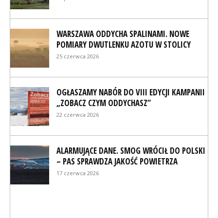
WARSZAWA ODDYCHA SPALINAMI. NOWE
POMIARY DWUTLENKU AZOTU W STOLICY
25 czerwca 2026
OGŁASZAMY NABÓR DO VIII EDYCJI KAMPANII
„ZOBACZ CZYM ODDYCHASZ”
22 czerwca 2026
ALARMUJĄCE DANE. SMOG WRÓCIŁ DO POLSKI
– PAS SPRAWDZA JAKOŚĆ POWIETRZA
17 czerwca 2026