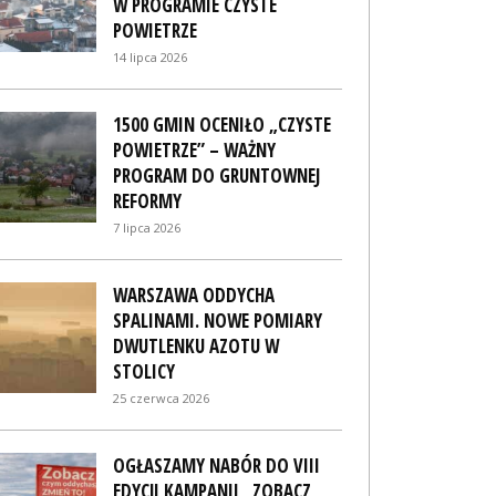
W PROGRAMIE CZYSTE
POWIETRZE
14 lipca 2026
1500 GMIN OCENIŁO „CZYSTE
POWIETRZE” – WAŻNY
PROGRAM DO GRUNTOWNEJ
REFORMY
7 lipca 2026
WARSZAWA ODDYCHA
SPALINAMI. NOWE POMIARY
DWUTLENKU AZOTU W
STOLICY
25 czerwca 2026
OGŁASZAMY NABÓR DO VIII
EDYCJI KAMPANII „ZOBACZ