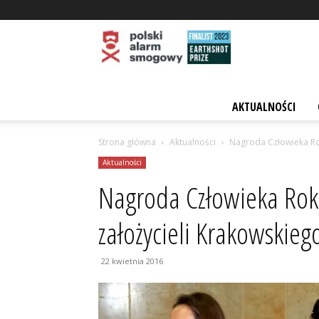
Polski
AKTUALNOŚCI
Strona główna
Aktualności
Nagroda Człowieka Ro
Alarm
Aktualności
Nagroda Człowieka Roku
Smogowy
założycieli Krakowski
22 kwietnia 2016
–