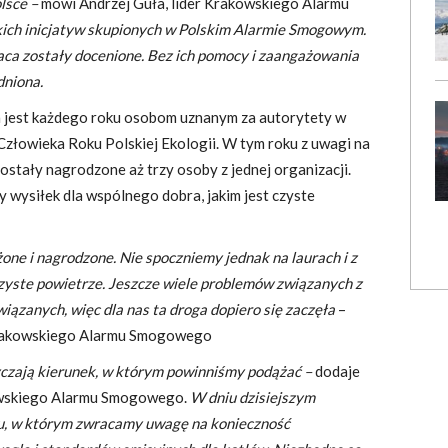
olsce –
mówi Andrzej Guła, lider Krakowskiego Alarmu
kich inicjatyw skupionych w Polskim Alarmie Smogowym.
raca zostały docenione. Bez ich pomocy i zaangażowania
dniona.
jest każdego roku osobom uznanym za autorytety w
Człowieka Roku Polskiej Ekologii. W tym roku z uwagi na
ostały nagrodzone aż trzy osoby z jednej organizacji.
wysiłek dla wspólnego dobra, jakim jest czyste
żone i nagrodzone. Nie spoczniemy jednak na laurach i z
yste powietrze. Jeszcze wiele problemów związanych z
ązanych, więc dla nas ta droga dopiero się zaczęła
–
Krakowskiego Alarmu Smogowego
czają kierunek, w którym powinniśmy podążać –
dodaje
owskiego Alarmu Smogowego.
W dniu dzisiejszym
du, w którym zwracamy uwagę na konieczność