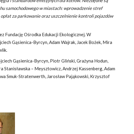
ęgla i standardów emisyjnych dla kotłów. Niezbędne są
uchu samochodowego w miastach: wprowadzenie stref
 opłat za parkowanie oraz uszczelnienie kontroli pojazdów
ez Fundację Ośrodka Edukacji Ekologicznej. W
jciech Gąsienica-Byrcyn, Adam Wajrak, Jacek Bożek, Mira
lik.
jciech Gąsienica-Byrcyn, Piotr Gliński, Grażyna Hodun,
ra Stanisławska – Meysztowicz, Andrzej Kassenberg, Adam
Ewa Smuk-Stratenwerth, Jarosław Pająkowski, Krzysztof