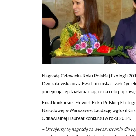
Razem
o
czyste
powietrze
Nagrodę Człowieka Roku Polskiej Ekologii 201
Dworakowska oraz Ewa Lutomska – założyciel
podejmującej działania mające na celu poprawę 
Finał konkursu Człowiek Roku Polskiej Ekologii
Narodowej w Warszawie. Laudację wgłosił Grz
Odnawialnej i laureat konkursu w roku 2014.
– Uznajemy tę nagrodę za wyraz uznania dla wys