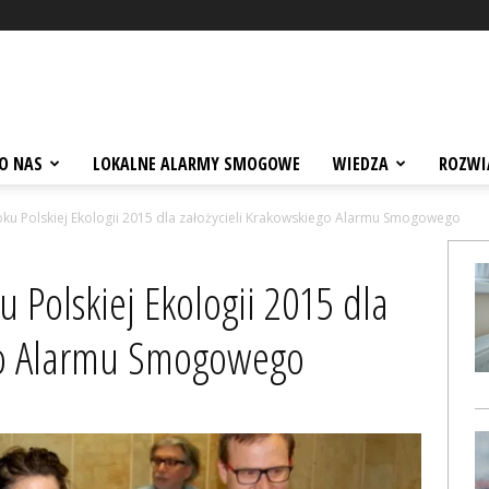
O NAS
LOKALNE ALARMY SMOGOWE
WIEDZA
ROZWI
ku Polskiej Ekologii 2015 dla założycieli Krakowskiego Alarmu Smogowego
 Polskiej Ekologii 2015 dla
ego Alarmu Smogowego