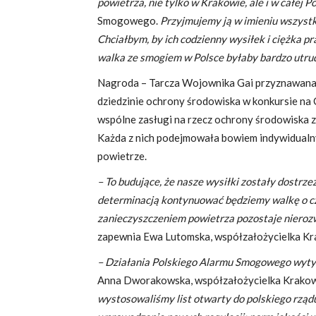
powietrza, nie tylko w Krakowie, ale i w całej P
Smogowego.
Przyjmujemy ją w imieniu wszyst
Chciałbym, by ich codzienny wysiłek i ciężka p
walka ze smogiem w Polsce byłaby bardzo utru
Nagroda – Tarcza Wojownika Gai przyznawana 
dziedzinie ochrony środowiska w konkursie na 
wspólne zasługi na rzecz ochrony środowiska z
Każda z nich podejmowała bowiem indywidualny 
powietrze.
– To budujące, że nasze wysiłki zostały dostrze
determinacją kontynuować będziemy walkę o cz
zanieczyszczeniem powietrza pozostaje nierozwi
zapewnia Ewa Lutomska, współzałożycielka 
– Działania Polskiego Alarmu Smogowego wyty
Anna Dworakowska, współzałożycielka Krak
wystosowaliśmy list otwarty do polskiego rzą