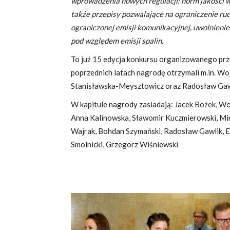
wprowadzenia nowych regulacji: norm jakości w
także przepisy pozwalające na ograniczenie r
ograniczonej emisji komunikacyjnej, uwolnienie
pod względem emisji spalin.
To już 15 edycja konkursu organizowanego prz
poprzednich latach nagrodę otrzymali m.in. Wo
Stanisławska-Meysztowicz oraz Radosław Gaw
W kapitule nagrody zasiadają: Jacek Bożek, Wo
Anna Kalinowska, Sławomir Kuczmierowski, Mi
Wajrak, Bohdan Szymański, Radosław Gawlik, 
Smolnicki, Grzegorz Wiśniewski