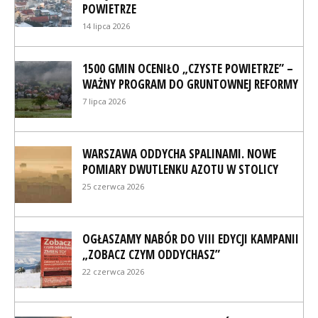
POWIETRZE
14 lipca 2026
1500 GMIN OCENIŁO „CZYSTE POWIETRZE” –
WAŻNY PROGRAM DO GRUNTOWNEJ REFORMY
7 lipca 2026
WARSZAWA ODDYCHA SPALINAMI. NOWE
POMIARY DWUTLENKU AZOTU W STOLICY
25 czerwca 2026
OGŁASZAMY NABÓR DO VIII EDYCJI KAMPANII
„ZOBACZ CZYM ODDYCHASZ”
22 czerwca 2026