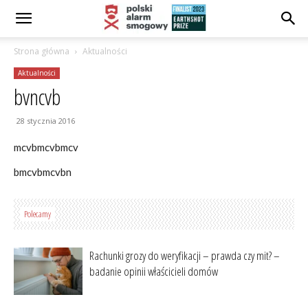
Strona główna
Aktualności
Aktualności
bvncvb
28 stycznia 2016
mcvbmcvbmcv
bmcvbmcvbn
Polecamy
Rachunki grozy do weryfikacji – prawda czy mit? –
badanie opinii właścicieli domów