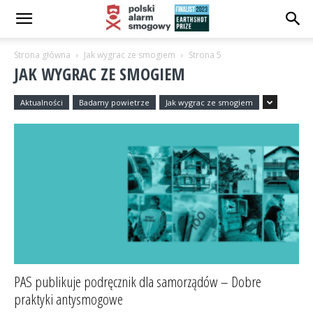
Strona główna
Jak wygrac ze smogiem
Strona 5
JAK WYGRAC ZE SMOGIEM
Aktualności
Badamy powietrze
Jak wygrac ze smogiem
PAS publikuje podręcznik dla samorządów – Dobre
praktyki antysmogowe