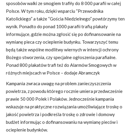
sposobów walki ze smogiem trafiły do 8 000 parafii w całej
Polsce. W tym roku, dzięki wsparciu “Przewodnika
Katolickiego” a także “Gościa Niedzielnego” powtórzymy ten
wynik. Ponadto do ponad 1000 parafii trafią plakaty
informujące, gdzie można zgłosić się po dofinansowanie na
wymianę pieca czy ocieplenie budynku. Towarzyszyć temu
będą także wspólne modlitwy wiernych w intencji ochrony
Bożego stworzenia, czy specjalne ogłoszenia parafialne.
Ponad 800 plakatów trafi też do Alarmów Smogowych w
różnych miejscach w Polsce – dodaje Abramczyk
Kampania zwraca uwagę na problem zanieczyszczenia
powietrza, z powodu którego rocznie umiera przedwcześnie
prawie 50 000 Polek i Polaków. Jednocześnie kampania
wskazuje na praktyczne rozwiązania umożliwiające troskę o
jakość powietrza i podkreśla troskę o zdrowie i domowy
budżet informując o dofinansowaniu na wymianę pieców i
ocieplenie budynków.