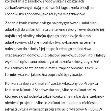
korzystania z zasobów środowiska na obszarach
zurbanizowanych dają możliwości łagodzenia presji na
środowisko i poprawę jakości życia mieszkańców.
Zadanie konkursowe polega na przygotowaniu mini planu
adaptacji do zmian klimatu dla terenu szkoły i ewentualnie jej
najbliższej okolicy, obejmującego propozycje działań
adaptacyjnych, które mogłyby być wykonane na terenie
należącym do szkoły i jej bezpośredniego sąsiedztwa –
otaczających domów, ulic, placów, parków, budowli itp. Należy
wykonać opis stanu obecnego otoczenia szkoły, zagrożeń
związanych ze zmianami klimatu i zaproponować, także w
formie rysunku, jak można poprawić tę sytuację.
Konkurs „Szkoła z klimatem” został włączony do Projektu
Ministra Klimatu i Środowiska pn. „Miasto z klimatem”, w
którego skład wchodzi także Konkurs na najbardziej zielono-
niebieski projekt – Miasto z klimatem – zielono-niebieska
infrastruktura w ramach programu priorytetowy NFOŚiGW