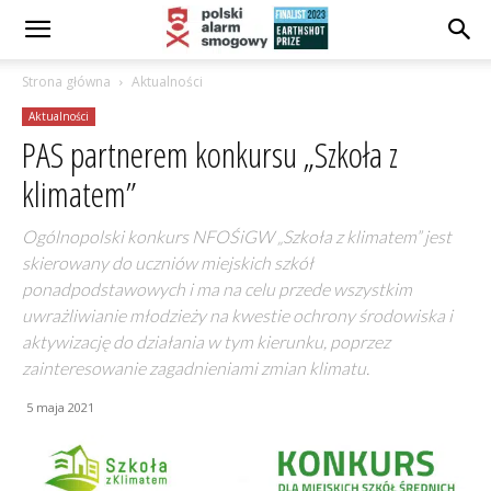
Strona główna
Aktualności
Aktualności
PAS partnerem konkursu „Szkoła z
klimatem”
Ogólnopolski konkurs NFOŚiGW „Szkoła z klimatem” jest
skierowany do uczniów miejskich szkół
ponadpodstawowych i ma na celu przede wszystkim
uwrażliwianie młodzieży na kwestie ochrony środowiska i
aktywizację do działania w tym kierunku, poprzez
zainteresowanie zagadnieniami zmian klimatu.
5 maja 2021