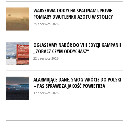
WARSZAWA ODDYCHA SPALINAMI. NOWE
POMIARY DWUTLENKU AZOTU W STOLICY
25 czerwca 2026
OGŁASZAMY NABÓR DO VIII EDYCJI KAMPANII
„ZOBACZ CZYM ODDYCHASZ”
22 czerwca 2026
ALARMUJĄCE DANE. SMOG WRÓCIŁ DO POLSKI
– PAS SPRAWDZA JAKOŚĆ POWIETRZA
17 czerwca 2026