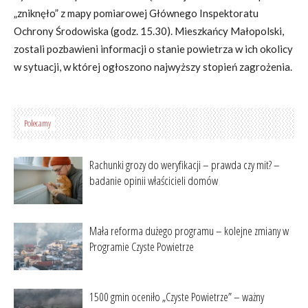
„zniknęło” z mapy pomiarowej Głównego Inspektoratu
Ochrony Środowiska (godz. 15.30). Mieszkańcy Małopolski,
zostali pozbawieni informacji o stanie powietrza w ich okolicy
w sytuacji, w której ogłoszono najwyższy stopień zagrożenia.
Polecamy
Rachunki grozy do weryfikacji – prawda czy mit? –
badanie opinii właścicieli domów
Mała reforma dużego programu – kolejne zmiany w
Programie Czyste Powietrze
1500 gmin oceniło „Czyste Powietrze” – ważny