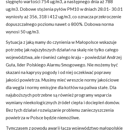
sięgnęło wartości 754 ug/m3, a następnego dnia aż 788
ug/m3. Dobowe stężenia pyłów PM10 w dniach 28.01- 30.01
wyniosły aż 356, 318 i 412 ug/m3, co oznacza przekroczenie
dopuszczalnego poziomu nawet o 800%. Dobowa norma
wynosi 50 ug/m3.
Sytuacja z jaką mamy do czynienia w Małopolsce wskazuje
potrzebę jak najszybszych działań na skalę nie tylko całego
województwa, ale również całego kraju – powiedział Andrzej
Guła, lider Polskiego Alarmu Smogowego. Nie możemy być
skazani na kaprysy pogody i od niej oczekiwać poprawy
jakości powietrza. Musimy mieć wreszcie normy jakościowe
dla węgla i normy emisyjne dla kotłów na paliwa stałe. Dla
najuboższych potrzebne są również programy wsparcia
wymiany nieekologicznych źródeł ciepła i dociepleń domów.
Bez tych działań rozwiązanie problemu zanieczyszczenia
powietrza w Polsce będzie niemożliwe.
Tymczasem z powodu awarii łącza województwo małopolskie