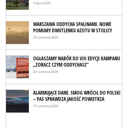
7 lipca 2026
WARSZAWA ODDYCHA SPALINAMI. NOWE
POMIARY DWUTLENKU AZOTU W STOLICY
25 czerwca 2026
OGŁASZAMY NABÓR DO VIII EDYCJI KAMPANII
„ZOBACZ CZYM ODDYCHASZ”
22 czerwca 2026
ALARMUJĄCE DANE. SMOG WRÓCIŁ DO POLSKI
– PAS SPRAWDZA JAKOŚĆ POWIETRZA
17 czerwca 2026