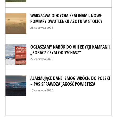
WARSZAWA ODDYCHA SPALINAMI. NOWE
POMIARY DWUTLENKU AZOTU W STOLICY
25 czerwca 2026
OGŁASZAMY NABÓR DO VIII EDYCJI KAMPANII
„ZOBACZ CZYM ODDYCHASZ”
22 czerwca 2026
ALARMUJĄCE DANE. SMOG WRÓCIŁ DO POLSKI
– PAS SPRAWDZA JAKOŚĆ POWIETRZA
17 czerwca 2026