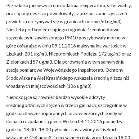
Przez kilka pierwszych dni dodatnia temperatura, silne wiatry,
oraz opady deszczu powodowały, iż poziom zanieczyszczeń
powietrza utrzymywał się w granicach normy (50 ug/m3).
Niestety pod koniec drugiego tygodnia średniodobowe
stężenia pyłu zawieszonego PM10 poszybowały mocno w
górę osiągając w dniu 09.11.2016 maksymalne wartości: w
Liszkach 201 ug/m3, Niepołomicach Podłężu 172 ug/m3 oraz
Zielonkach 157 ug/m3. Dla porównania w tym samym dniu
stacja pomiarowa Wojewódzkiego Inspektoratu Ochrony
Środowiska na Alei Krasińskiego wskazała średnią niższą niż
w badanych miejscowościach (106 ug/m3).
Niepokojące są również bardzo wysokie odczyty
średniogodzinnych stężeń w trzech gminach, szczególnie w
godzinach wczesnoporannych oraz wieczornych, kiedy w
domach rozpalane są piece. W dniu 04.11.2016 pomiędzy
godziną 18:00 -19:00 pyłomierz ustawiony w Liszkach
wskazał aż 454 ug/m3. Tego samego dnia w godzinach 19:00