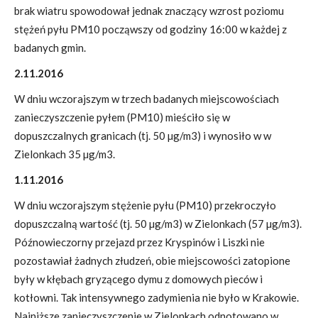
brak wiatru spowodował jednak znaczący wzrost poziomu
stężeń pyłu PM10 począwszy od godziny 16:00 w każdej z
badanych gmin.
2.11.2016
W dniu wczorajszym w trzech badanych miejscowościach
zanieczyszczenie pyłem (PM10) mieściło się w
dopuszczalnych granicach (tj. 50 µg/m3) i wynosiło w w
Zielonkach 35 µg/m3.
1.11.2016
W dniu wczorajszym stężenie pyłu (PM10) przekroczyło
dopuszczalną wartość (tj. 50 µg/m3) w Zielonkach (57 µg/m3).
Późnowieczorny przejazd przez Kryspinów i Liszki nie
pozostawiał żadnych złudzeń, obie miejscowości zatopione
były w kłębach gryzącego dymu z domowych pieców i
kotłowni. Tak intensywnego zadymienia nie było w Krakowie.
Najniższe zanieczyszczenie w Zielonkach odnotowano w