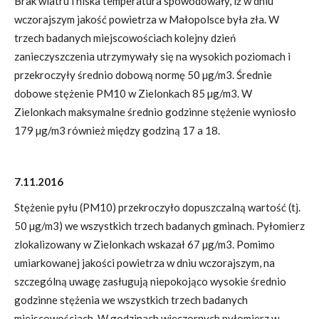
Brak wiatru i niska temperatura spowodowały, iż w dniu
wczorajszym jakość powietrza w Małopolsce była zła. W
trzech badanych miejscowościach kolejny dzień
zanieczyszczenia utrzymywały się na wysokich poziomach i
przekroczyły średnio dobową normę 50 µg/m3. Średnie
dobowe stężenie PM10 w Zielonkach 85 µg/m3. W
Zielonkach maksymalne średnio godzinne stężenie wyniosło
179 µg/m3 również między godziną 17 a 18.
7.11.2016
Stężenie pyłu (PM10) przekroczyło dopuszczalną wartość (tj.
50 µg/m3) we wszystkich trzech badanych gminach. Pyłomierz
zlokalizowany w Zielonkach wskazał 67 µg/m3. Pomimo
umiarkowanej jakości powietrza w dniu wczorajszym, na
szczególną uwagę zasługują niepokojąco wysokie średnio
godzinne stężenia we wszystkich trzech badanych
miejscowościach. W godzinach wieczornych pyłomierz w