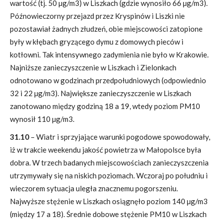
wartość (tj. 50 µg/m3) w Liszkach (gdzie wynosiło 66 µg/m3).
Późnowieczorny przejazd przez Kryspinów i Liszki nie
pozostawiał żadnych złudzeń, obie miejscowości zatopione
były w kłębach gryzącego dymu z domowych pieców i
kotłowni. Tak intensywnego zadymienia nie było w Krakowie.
Najniższe zanieczyszczenie w Liszkach i Zielonkach
odnotowano w godzinach przedpołudniowych (odpowiednio
32 i 22 µg/m3). Największe zanieczyszczenie w Liszkach
zanotowano między godziną 18 a 19, wtedy poziom PM10
wynosił 110 µg/m3.
31.10
– Wiatr i sprzyjające warunki pogodowe spowodowały,
iż w trakcie weekendu jakość powietrza w Małopolsce była
dobra. W trzech badanych miejscowościach zanieczyszczenia
utrzymywały się na niskich poziomach. Wczoraj po południu i
wieczorem sytuacja uległa znacznemu pogorszeniu.
Najwyższe stężenie w Liszkach osiągnęło poziom 140 µg/m3
(między 17 a 18). Średnie dobowe stężenie PM10 w Liszkach