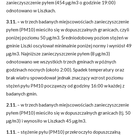
zanieczyszczenie pyłem (454 µg/m3 o godzinie 19:00)
odnotowano w Liszkach.
3.11. –
w trzech badanych miejscowościach zanieczyszczenie
pyłem (PM10) mieściło się w dopuszczalnych granicach, czyli
poniżej poziomu 50 µg/m3. Średniodobowy poziom stężeń w
gminie Liszki oscylował minimalnie poniżej normy i wyniósł 49
µg/m3. Najniższe zanieczyszczenie pyłem (8 µg/m3)
odnotowano we wszystkich trzech gminach w późnych
godzinach nocnych (około 2:00). Spadek temperatury oraz
brak wiatru spowodował jednak znaczący wzrost poziomu
stężeń pyłu PM10 począwszy od godziny 16:00 w każdej z
badanych gmin.
2.11.
– w trzech badanych miejscowościach zanieczyszczenie
pyłem (PM10) mieściło się w dopuszczalnych granicach (tj. 50
µg/m3) i wynosiło w Liszkach 45 µg/m3.
1.11
. – stężenie pyłu (PM10) przekroczyło dopuszczalną