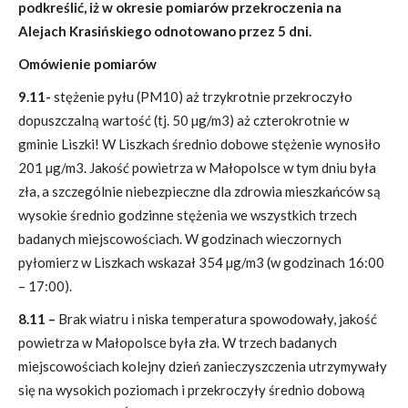
podkreślić, iż w okresie pomiarów przekroczenia na
Alejach Krasińskiego odnotowano przez 5 dni.
Omówienie pomiarów
9.11-
stężenie pyłu (PM10) aż trzykrotnie przekroczyło
dopuszczalną wartość (tj. 50 µg/m3) aż czterokrotnie w
gminie Liszki! W Liszkach średnio dobowe stężenie wynosiło
201 µg/m3. Jakość powietrza w Małopolsce w tym dniu była
zła, a szczególnie niebezpieczne dla zdrowia mieszkańców są
wysokie średnio godzinne stężenia we wszystkich trzech
badanych miejscowościach. W godzinach wieczornych
pyłomierz w Liszkach wskazał 354 µg/m3 (w godzinach 16:00
– 17:00).
8.11 –
Brak wiatru i niska temperatura spowodowały, jakość
powietrza w Małopolsce była zła. W trzech badanych
miejscowościach kolejny dzień zanieczyszczenia utrzymywały
się na wysokich poziomach i przekroczyły średnio dobową