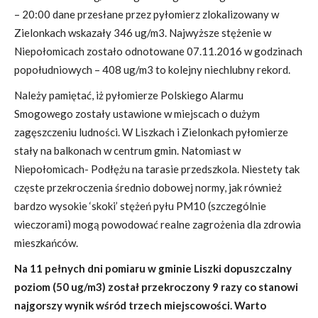
– 20:00 dane przesłane przez pyłomierz zlokalizowany w
Zielonkach wskazały 346 ug/m3. Najwyższe stężenie w
Niepołomicach zostało odnotowane 07.11.2016 w godzinach
popołudniowych – 408 ug/m3 to kolejny niechlubny rekord.
Należy pamiętać, iż pyłomierze Polskiego Alarmu
Smogowego zostały ustawione w miejscach o dużym
zagęszczeniu ludności. W Liszkach i Zielonkach pyłomierze
stały na balkonach w centrum gmin. Natomiast w
Niepołomicach- Podłężu na tarasie przedszkola. Niestety tak
częste przekroczenia średnio dobowej normy, jak również
bardzo wysokie ‘skoki’ stężeń pyłu PM10 (szczególnie
wieczorami) mogą powodować realne zagrożenia dla zdrowia
mieszkańców.
Na 11 pełnych dni pomiaru w gminie Liszki dopuszczalny
poziom (50 ug/m3) został przekroczony 9 razy co stanowi
najgorszy wynik wśród trzech miejscowości. Warto