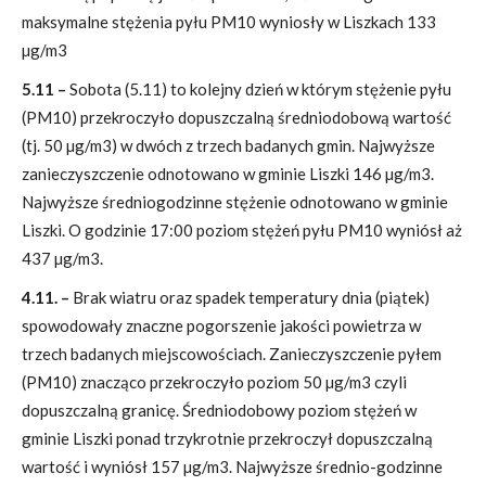
maksymalne stężenia pyłu PM10 wyniosły w Liszkach 133
µg/m3
5.11 –
Sobota (5.11) to kolejny dzień w którym stężenie pyłu
(PM10) przekroczyło dopuszczalną średniodobową wartość
(tj. 50 µg/m3) w dwóch z trzech badanych gmin. Najwyższe
zanieczyszczenie odnotowano w gminie Liszki 146 µg/m3.
Najwyższe średniogodzinne stężenie odnotowano w gminie
Liszki. O godzinie 17:00 poziom stężeń pyłu PM10 wyniósł aż
437 µg/m3.
4.11. –
Brak wiatru oraz spadek temperatury dnia (piątek)
spowodowały znaczne pogorszenie jakości powietrza w
trzech badanych miejscowościach. Zanieczyszczenie pyłem
(PM10) znacząco przekroczyło poziom 50 µg/m3 czyli
dopuszczalną granicę. Średniodobowy poziom stężeń w
gminie Liszki ponad trzykrotnie przekroczył dopuszczalną
wartość i wyniósł 157 µg/m3. Najwyższe średnio-godzinne