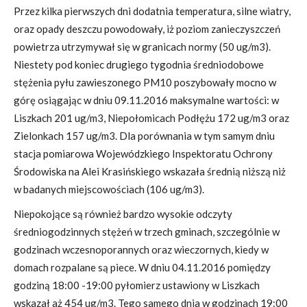
Przez kilka pierwszych dni dodatnia temperatura, silne wiatry,
oraz opady deszczu powodowały, iż poziom zanieczyszczeń
powietrza utrzymywał się w granicach normy (50 ug/m3).
Niestety pod koniec drugiego tygodnia średniodobowe
stężenia pyłu zawieszonego PM10 poszybowały mocno w
górę osiągając w dniu 09.11.2016 maksymalne wartości: w
Liszkach 201 ug/m3, Niepołomicach Podłężu 172 ug/m3 oraz
Zielonkach 157 ug/m3. Dla porównania w tym samym dniu
stacja pomiarowa Wojewódzkiego Inspektoratu Ochrony
Środowiska na Alei Krasińskiego wskazała średnią niższą niż
w badanych miejscowościach (106 ug/m3).
Niepokojące są również bardzo wysokie odczyty
średniogodzinnych stężeń w trzech gminach, szczególnie w
godzinach wczesnoporannych oraz wieczornych, kiedy w
domach rozpalane są piece. W dniu 04.11.2016 pomiędzy
godziną 18:00 -19:00 pyłomierz ustawiony w Liszkach
wskazał aż 454 ug/m3. Tego samego dnia w godzinach 19:00