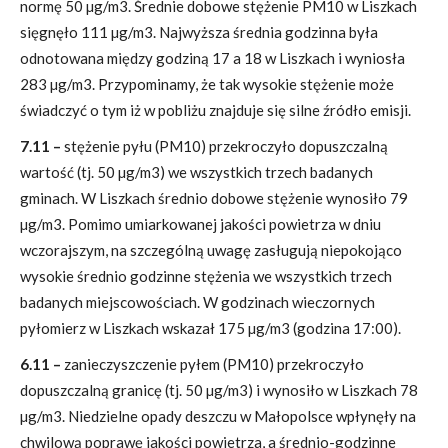
normę 50 µg/m3. Średnie dobowe stężenie PM10 w Liszkach
sięgnęło 111 µg/m3. Najwyższa średnia godzinna była
odnotowana między godziną 17 a 18 w Liszkach i wyniosła
283 µg/m3. Przypominamy, że tak wysokie stężenie może
świadczyć o tym iż w pobliżu znajduje się silne źródło emisji.
7.11 –
stężenie pyłu (PM10) przekroczyło dopuszczalną
wartość (tj. 50 µg/m3) we wszystkich trzech badanych
gminach. W Liszkach średnio dobowe stężenie wynosiło 79
µg/m3. Pomimo umiarkowanej jakości powietrza w dniu
wczorajszym, na szczególną uwagę zasługują niepokojąco
wysokie średnio godzinne stężenia we wszystkich trzech
badanych miejscowościach. W godzinach wieczornych
pyłomierz w Liszkach wskazał 175 µg/m3 (godzina 17:00).
6.11 –
zanieczyszczenie pyłem (PM10) przekroczyło
dopuszczalną granicę (tj. 50 µg/m3) i wynosiło w Liszkach 78
µg/m3. Niedzielne opady deszczu w Małopolsce wpłynęły na
chwilową poprawę jakości powietrza, a średnio-godzinne