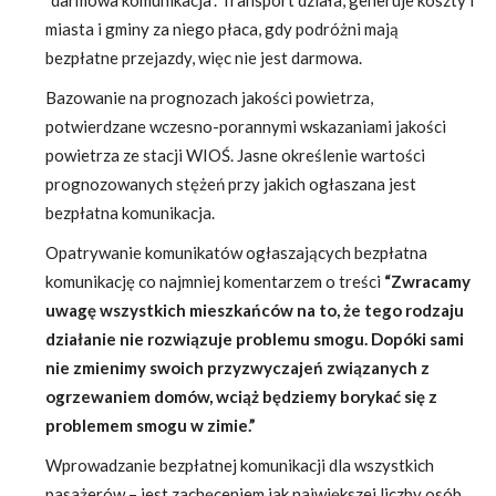
“darmowa komunikacja”. Transport działa, generuje koszty i
miasta i gminy za niego płaca, gdy podróżni mają
bezpłatne przejazdy, więc nie jest darmowa.
Bazowanie na prognozach jakości powietrza,
potwierdzane wczesno-porannymi wskazaniami jakości
powietrza ze stacji WIOŚ. Jasne określenie wartości
prognozowanych stężeń przy jakich ogłaszana jest
bezpłatna komunikacja.
Opatrywanie komunikatów ogłaszających bezpłatna
komunikację co najmniej komentarzem o treści
“Zwracamy
uwagę wszystkich mieszkańców na to, że tego rodzaju
działanie nie rozwiązuje problemu smogu. Dopóki sami
nie zmienimy swoich przyzwyczajeń związanych z
ogrzewaniem domów, wciąż będziemy borykać się z
problemem smogu w zimie.”
Wprowadzanie bezpłatnej komunikacji dla wszystkich
pasażerów – jest zachęceniem jak największej liczby osób