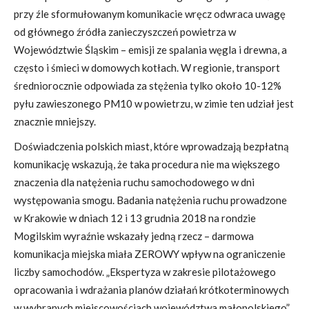
przy źle sformułowanym komunikacie wręcz odwraca uwagę
od głównego źródła zanieczyszczeń powietrza w
Województwie Śląskim – emisji ze spalania węgla i drewna, a
często i śmieci w domowych kotłach. W regionie, transport
średniorocznie odpowiada za stężenia tylko około 10-12%
pyłu zawieszonego PM10 w powietrzu, w zimie ten udział jest
znacznie mniejszy.
Doświadczenia polskich miast, które wprowadzają bezpłatną
komunikację wskazują, że taka procedura nie ma większego
znaczenia dla natężenia ruchu samochodowego w dni
występowania smogu. Badania natężenia ruchu prowadzone
w Krakowie w dniach 12 i 13 grudnia 2018 na rondzie
Mogilskim wyraźnie wskazały jedną rzecz – darmowa
komunikacja miejska miała ZEROWY wpływ na ograniczenie
liczby samochodów. „
Ekspertyza w zakresie pilotażowego
opracowania i wdrażania planów działań krótkoterminowych
w wybranych miejscowościach województwa małopolskiego
”