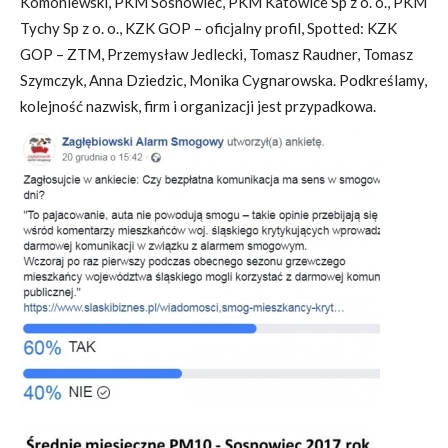
Komoniewski
,
PKM Sosnowiec
,
PKM Katowice Sp z o. o.
,
PKM
Tychy Sp z o. o.
,
KZK GOP – oficjalny profil
,
Spotted: KZK
GOP – ZTM
,
Przemysław Jedlecki
,
Tomasz Raudner
,
Tomasz
Szymczyk
,
Anna Dziedzic
,
Monika Cygnarowska
. Podkreślamy,
kolejność nazwisk, firm i organizacji jest przypadkowa.