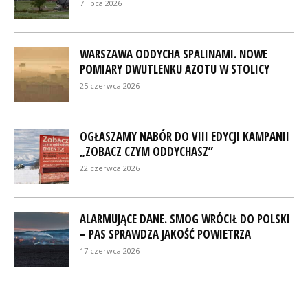
7 lipca 2026
WARSZAWA ODDYCHA SPALINAMI. NOWE
POMIARY DWUTLENKU AZOTU W STOLICY
25 czerwca 2026
OGŁASZAMY NABÓR DO VIII EDYCJI KAMPANII
„ZOBACZ CZYM ODDYCHASZ”
22 czerwca 2026
ALARMUJĄCE DANE. SMOG WRÓCIŁ DO POLSKI
– PAS SPRAWDZA JAKOŚĆ POWIETRZA
17 czerwca 2026